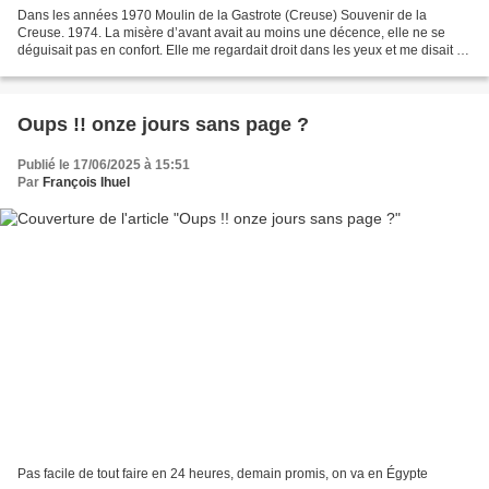
Dans les années 1970 Moulin de la Gastrote (Creuse) Souvenir de la
Creuse. 1974. La misère d’avant avait au moins une décence, elle ne se
déguisait pas en confort. Elle me regardait droit dans les yeux et me disait : «
Tu n’as rien, donc tu feras tout...
Oups !! onze jours sans page ?
Publié le 17/06/2025 à 15:51
Par
François Ihuel
Pas facile de tout faire en 24 heures, demain promis, on va en Égypte