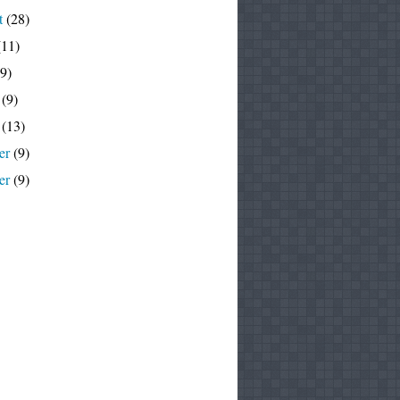
t
(28)
11)
9)
(9)
(13)
er
(9)
er
(9)