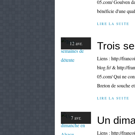
05.com/ Goulven dans
bénéficie d'une quali
LIRE LA SUITE
Trois s
12 avr.
Liens : http://franco
blog.fr/ & http://fr
05.com/ Qui ne conn
Breton de souche et 
LIRE LA SUITE
Un dima
7 avr.
Liens : http://franco