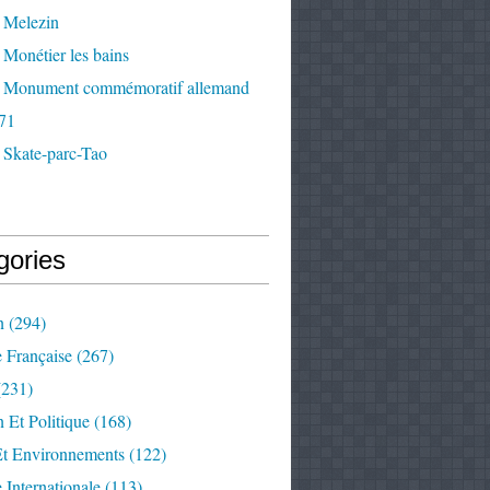
 Melezin
Monétier les bains
 Monument commémoratif allemand
71
 Skate-parc-Tao
gories
n
(294)
e Française
(267)
231)
 Et Politique
(168)
Et Environnements
(122)
e Internationale
(113)