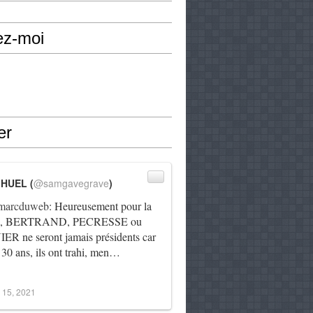
ez-moi
er
IHUEL (
@samgavegrave
)
arcduweb
: Heureusement pour la
e, BERTRAND, PECRESSE ou
R ne seront jamais présidents car
 30 ans, ils ont trahi, men…
 15, 2021