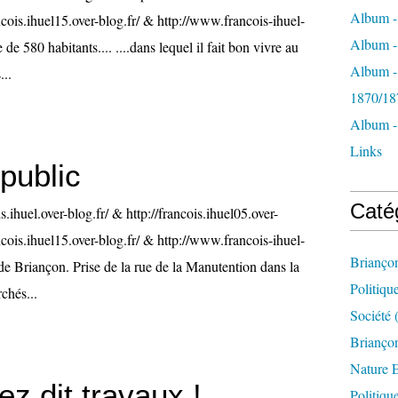
Album -
ancois.ihuel15.over-blog.fr/ & http://www.francois-ihuel-
Album - 
 de 580 habitants.... ....dans lequel il fait bon vivre au
Album -
...
1870/18
Album -
Links
public
Caté
is.ihuel.over-blog.fr/ & http://francois.ihuel05.over-
ancois.ihuel15.over-blog.fr/ & http://www.francois-ihuel-
Brianço
de Briançon. Prise de la rue de la Manutention dans la
Politiqu
rchés...
Société
(
Briançon
Nature 
z dit travaux !
Politiqu