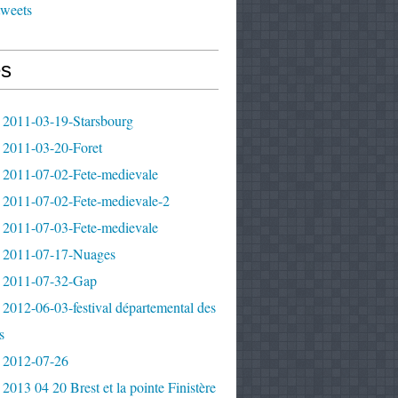
tweets
s
 2011-03-19-Starsbourg
 2011-03-20-Foret
 2011-07-02-Fete-medievale
 2011-07-02-Fete-medievale-2
 2011-07-03-Fete-medievale
 2011-07-17-Nuages
 2011-07-32-Gap
2012-06-03-festival départemental des
s
 2012-07-26
2013 04 20 Brest et la pointe Finistère