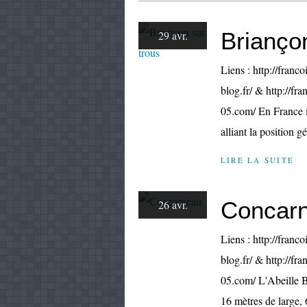
Brianço
29 avr.
Liens : http://franco
blog.fr/ & http://fr
05.com/ En France il
alliant la position g
LIRE LA SUITE
Concar
26 avr.
Liens : http://franco
blog.fr/ & http://fr
05.com/ L'Abeille 
16 mètres de large, 