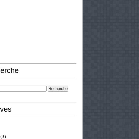
erche
ives
(3)