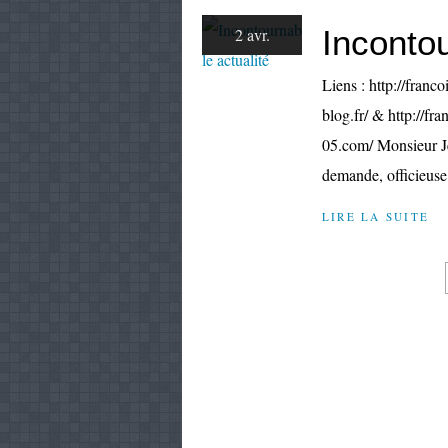
Incontou
2 avr.
Liens : http://franco
blog.fr/ & http://fr
05.com/ Monsieur J
demande, officieuse
LIRE LA SUITE