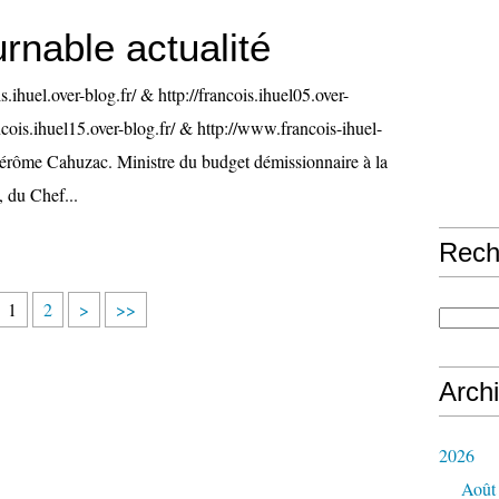
rnable actualité
is.ihuel.over-blog.fr/ & http://francois.ihuel05.over-
ancois.ihuel15.over-blog.fr/ & http://www.francois-ihuel-
érôme Cahuzac. Ministre du budget démissionnaire à la
, du Chef...
Rech
1
2
>
>>
Arch
2026
Août