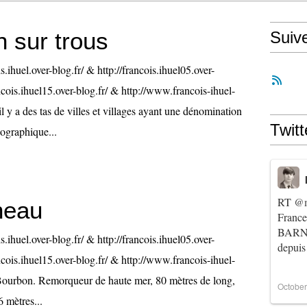
n sur trous
Suiv
is.ihuel.over-blog.fr/ & http://francois.ihuel05.over-
ancois.ihuel15.over-blog.fr/ & http://www.francois-ihuel-
 y a des tas de villes et villages ayant une dénomination
Twitt
éographique...
RT
@m
neau
Franc
BARNIE
is.ihuel.over-blog.fr/ & http://francois.ihuel05.over-
depuis
ancois.ihuel15.over-blog.fr/ & http://www.francois-ihuel-
Bourbon. Remorqueur de haute mer, 80 mètres de long,
October
6 mètres...