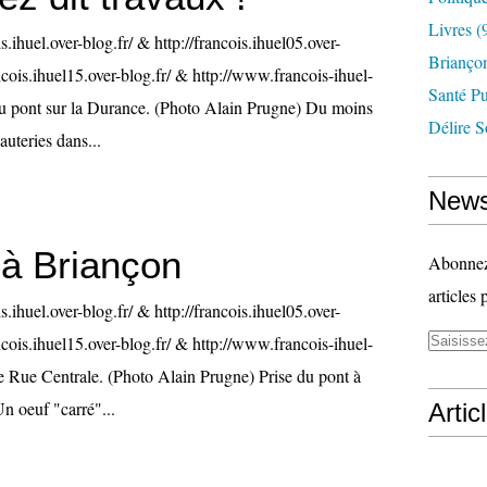
Livres
(
is.ihuel.over-blog.fr/ & http://francois.ihuel05.over-
Briançon
ancois.ihuel15.over-blog.fr/ & http://www.francois-ihuel-
Santé P
 pont sur la Durance. (Photo Alain Prugne) Du moins
Délire S
uteries dans...
News
à Briançon
Abonnez-
articles 
is.ihuel.over-blog.fr/ & http://francois.ihuel05.over-
ancois.ihuel15.over-blog.fr/ & http://www.francois-ihuel-
 Rue Centrale. (Photo Alain Prugne) Prise du pont à
n oeuf "carré"...
Artic