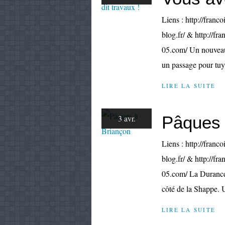
Liens : http://franco
blog.fr/ & http://fr
05.com/ Un nouveau
un passage pour tuya
LIRE LA SUITE
Pâques 
3 avr.
Liens : http://franco
blog.fr/ & http://fr
05.com/ La Durance
côté de la Shappe. U
LIRE LA SUITE