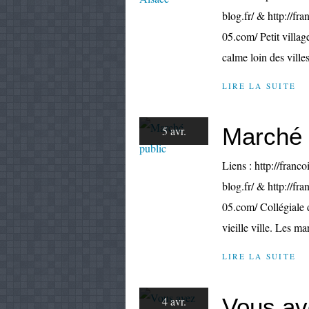
blog.fr/ & http://fr
05.com/ Petit village
calme loin des villes
LIRE LA SUITE
Marché 
5 avr.
Liens : http://franco
blog.fr/ & http://fr
05.com/ Collégiale 
vieille ville. Les ma
LIRE LA SUITE
Vous ave
4 avr.