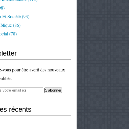
98)
 Et Société
(93)
ublique
(86)
ocial
(78)
letter
vous pour être averti des nouveaux
publiés.
les récents