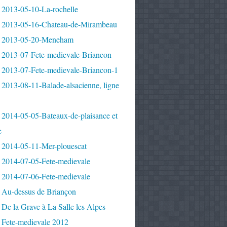
 2013-05-10-La-rochelle
 2013-05-16-Chateau-de-Mirambeau
 2013-05-20-Meneham
 2013-07-Fete-medievale-Briancon
 2013-07-Fete-medievale-Briancon-1
2013-08-11-Balade-alsacienne, ligne
 2014-05-05-Bateaux-de-plaisance et
e
 2014-05-11-Mer-plouescat
 2014-07-05-Fete-medievale
 2014-07-06-Fete-medievale
 Au-dessus de Briançon
De la Grave à La Salle les Alpes
 Fete-medievale 2012