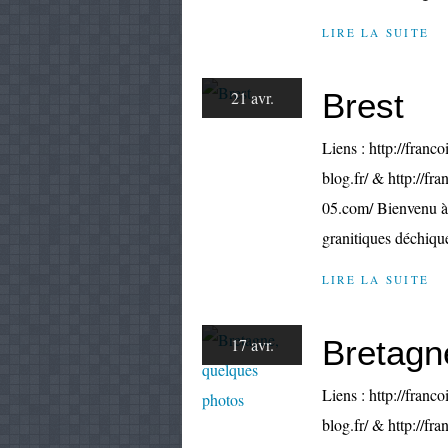
LIRE LA SUITE
Brest
21 avr.
Liens : http://franco
blog.fr/ & http://fr
05.com/ Bienvenu à 
granitiques déchique
LIRE LA SUITE
Bretagn
17 avr.
Liens : http://franco
blog.fr/ & http://fr