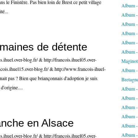
 le Finistère. Pas bien loin de Brest ce petit village
Album -
té...
Album -
Album -
Album -
Album -
emaines de détente
Album - 
is.ihuel.over-blog.fr/ & http://francois.ihuel05.over-
Maginot
ancois.ihuel15.over-blog.fr/ & http://www.francois-ihuel-
Album -
ait pas ? Bien que briançonnais d'adoption je suis
Bretagn
d'origine....
Album -
Album -
Album -
Album -
nche en Alsace
Album - 
Album -
is.ihuel.over-blog.fr/ & http://francois.ihuel05.over-