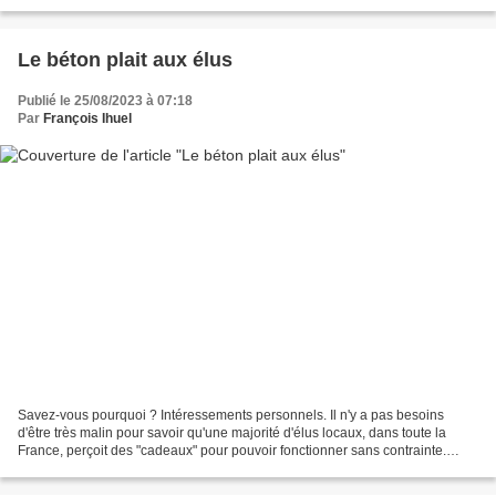
hackers. Cliquez sur...
Le béton plait aux élus
Publié le 25/08/2023 à 07:18
Par
François Ihuel
Savez-vous pourquoi ? Intéressements personnels. Il n'y a pas besoins
d'être très malin pour savoir qu'une majorité d'élus locaux, dans toute la
France, perçoit des "cadeaux" pour pouvoir fonctionner sans contrainte.
Quand je lis qu'on a délivré un permis...