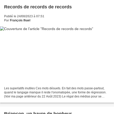
Records de records de records
Publié le 24/08/2023 à 07:51
Par
François Ihuel
Les superlatifs inutiles Ces mots désuets. En fait des mots passe-partout,
quand le langage manque il reste l'onomatopée, une forme de régression.
(Voir ma page antérieur du 22 Août 2023) Le régal des médias pour se
gorger de science et de niaiseries,...
Briançon, un havre de bonheur