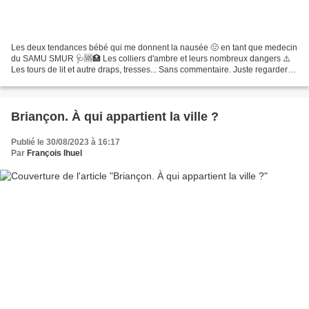
Les deux tendances bébé qui me donnent la nausée 🤢 en tant que medecin
du SAMU SMUR 🩺🆘🏥 Les colliers d'ambre et leurs nombreux dangers ⚠️
Les tours de lit et autre draps, tresses... Sans commentaire. Juste regarder
jusqu'au bout À partager, du moins le...
Briançon. À qui appartient la ville ?
Publié le 30/08/2023 à 16:17
Par
François Ihuel