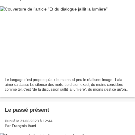
Le langage n'est propre qu'aux humains, si peu le réalisent Image : Lala
aime sa classe Le silence des mots. Le dicton exact, du moins considéré
comme tel, c'est "de la discussion jaillit la lumière", du moins c'est ce qu'on
emploi le plus puisqu'il n'y...
Le passé présent
Publié le 21/08/2023 à 12:44
Par
François Ihuel