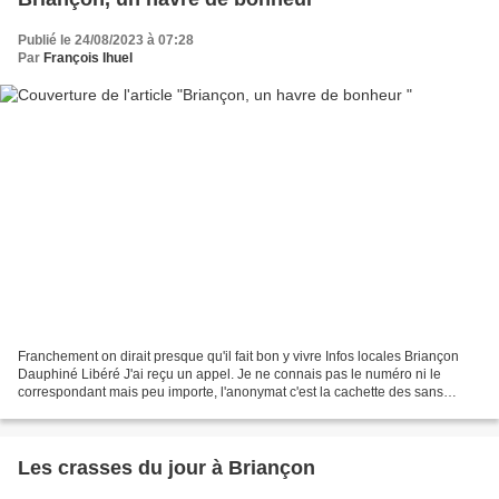
Publié le 24/08/2023 à 07:28
Par
François Ihuel
Franchement on dirait presque qu'il fait bon y vivre Infos locales Briançon
Dauphiné Libéré J'ai reçu un appel. Je ne connais pas le numéro ni le
correspondant mais peu importe, l'anonymat c'est la cachette des sans
couille. Juste pour me dire que le...
Les crasses du jour à Briançon