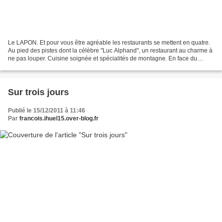
Le LAPON. Et pour vous être agréable les restaurants se mettent en quatre.
Au pied des pistes dont la célèbre "Luc Alphand", un restaurant au charme à
ne pas louper. Cuisine soignée et spécialités de montagne. En face du
magasin d'équipements sportifs...
Sur trois jours
Publié le 15/12/2011 à 11:46
Par
francois.ihuel15.over-blog.fr