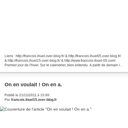
Liens : http://francois.ihuel.over-blog.fr/ & http://francois.ihuel05.over-blog.fr/
& http://francois.ihuel15.over-blog.fr/ & http://www.francois-ihuel-05.com/
Premier jour de l'hiver. Sur le calendrier, bien entendu. A partir de demain les
jours rallongent....
On en voulait ! On en a.
Publié le 21/12/2011 à 15:00
Par
francois.ihuel15.over-blog.fr