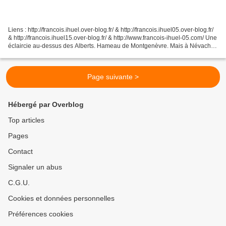
Liens : http://francois.ihuel.over-blog.fr/ & http://francois.ihuel05.over-blog.fr/
& http://francois.ihuel15.over-blog.fr/ & http://www.francois-ihuel-05.com/ Une
éclaircie au-dessus des Alberts. Hameau de Montgenèvre. Mais à Névache,
"ça craint". Oui,...
Page suivante >
Hébergé par Overblog
Top articles
Pages
Contact
Signaler un abus
C.G.U.
Cookies et données personnelles
Préférences cookies