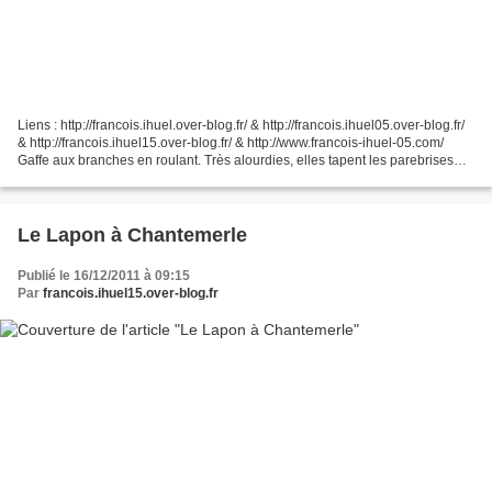
Liens : http://francois.ihuel.over-blog.fr/ & http://francois.ihuel05.over-blog.fr/
& http://francois.ihuel15.over-blog.fr/ & http://www.francois-ihuel-05.com/
Gaffe aux branches en roulant. Très alourdies, elles tapent les parebrises
des véhicules hauts....
Le Lapon à Chantemerle
Publié le 16/12/2011 à 09:15
Par
francois.ihuel15.over-blog.fr