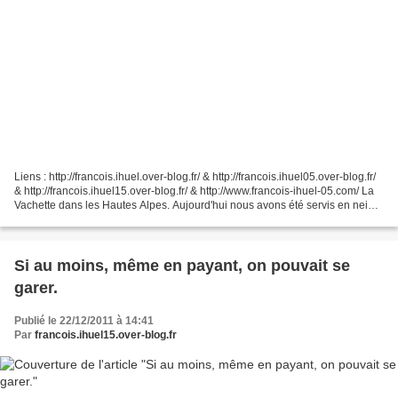
Liens : http://francois.ihuel.over-blog.fr/ & http://francois.ihuel05.over-blog.fr/
& http://francois.ihuel15.over-blog.fr/ & http://www.francois-ihuel-05.com/ La
Vachette dans les Hautes Alpes. Aujourd'hui nous avons été servis en neige.
J'en ferais...
Si au moins, même en payant, on pouvait se
garer.
Publié le 22/12/2011 à 14:41
Par
francois.ihuel15.over-blog.fr