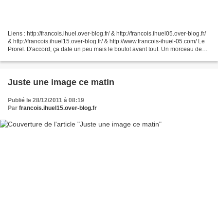
Liens : http://francois.ihuel.over-blog.fr/ & http://francois.ihuel05.over-blog.fr/
& http://francois.ihuel15.over-blog.fr/ & http://www.francois-ihuel-05.com/ Le
Prorel. D'accord, ça date un peu mais le boulot avant tout. Un morceau de
Mélézin. Je viens...
Juste une image ce matin
Publié le 28/12/2011 à 08:19
Par
francois.ihuel15.over-blog.fr