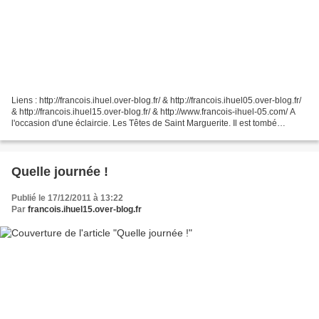
Liens : http://francois.ihuel.over-blog.fr/ & http://francois.ihuel05.over-blog.fr/
& http://francois.ihuel15.over-blog.fr/ & http://www.francois-ihuel-05.com/ A
l'occasion d'une éclaircie. Les Têtes de Saint Marguerite. Il est tombé
quelques centimètres...
Quelle journée !
Publié le 17/12/2011 à 13:22
Par
francois.ihuel15.over-blog.fr