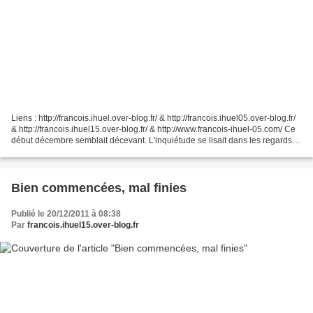
Liens : http://francois.ihuel.over-blog.fr/ & http://francois.ihuel05.over-blog.fr/
& http://francois.ihuel15.over-blog.fr/ & http://www.francois-ihuel-05.com/ Ce
début décembre semblait décevant. L'inquiétude se lisait dans les regards et
les propos....
Bien commencées, mal finies
Publié le 20/12/2011 à 08:38
Par
francois.ihuel15.over-blog.fr