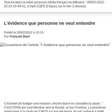
Tout est dans la vidéo qu'aucun média français ne diffusera - VIDEO-2022-
02-23-10-49-41_0.mp4 CQFD (Cliquez sur le lien ci-dessus)
L'évidence que personne ne veut entendre
Publié le 28/02/2022 à 10:14
Par
François Ihuel
C'est bien de fustiger une invasion, encore faut-il en connaitre la cause. "
C'est l'OTAN qui s'est étendue vers la Russie, et non l'inverse. La promesse
américaine à la chute de l'URSS n'a pas été tenue. Ils ont continué à mettre