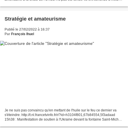
la pression pour que...
Stratégie et amateurisme
Publié le 27/02/2022 à 16:37
Par
François Ihuel
Je ne suis pas convaincu qu'en mettant de l'huile sur le feu ce dernier va
s'éteindre. http://t.nl.francetvinfo.fr/r/?id=h3104f801,67b84554,5f3adaad
15h38 : Manifestation de soutien à l'Ukraine devant la fontaine Saint-Michel
à Paris. Environ 200 personnes...