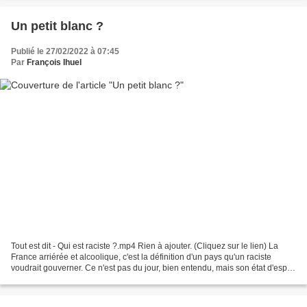
Un petit blanc ?
Publié le 27/02/2022 à 07:45
Par
François Ihuel
Tout est dit - Qui est raciste ?.mp4 Rien à ajouter. (Cliquez sur le lien) La
France arriérée et alcoolique, c'est la définition d'un pays qu'un raciste
voudrait gouverner. Ce n'est pas du jour, bien entendu, mais son état d'esprit
n'a pas changé, qu'il...