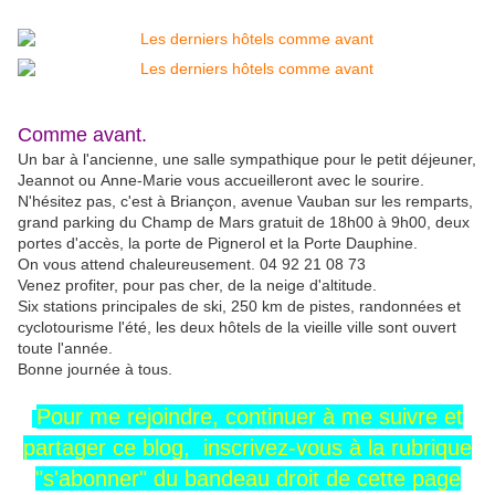
Comme avant.
Un bar à l'ancienne, une salle sympathique pour le petit déjeuner,
Jeannot ou Anne-Marie vous accueilleront avec le sourire.
N'hésitez pas, c'est à Briançon, avenue Vauban sur les remparts,
grand parking du Champ de Mars gratuit de 18h00 à 9h00, deux
portes d'accès, la porte de Pignerol et la Porte Dauphine.
On vous attend chaleureusement. 04 92 21 08 73
Venez profiter, pour pas cher, de la neige d'altitude.
Six stations principales de ski, 250 km de pistes, randonnées et
cyclotourisme l'été, les deux hôtels de la vieille ville sont ouvert
toute l'année.
Bonne journée à tous.
Pour me rejoindre,
continuer à me
suivre
et
partager ce blog, inscrivez-vous
à la rubrique
"s'abonner" du
bandeau
droit
de cette page