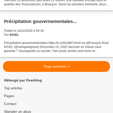
mercredi 23 décembre, peu avant 22 heures, une fusillade a éclaté dans le
quartier des Toulousannes, à Briançon. Selon les premiers éléments, deux
hommes, dont l'un était armé d'une kalachnikov,...
Précipitation gouvernementales...
Publié le 24/12/2020 à 09:30
Par
IHUEL
Précipitation gouvernementales https://t.co/OicdM7xHu9 via @François Ihuel
IHUEL (@samgavegrave) December 24, 2020 Vacciner en masse sans
garantie ? Sauvegarde ou suicide ! See posts, photos and more on
Facebook. Sans commentaire, cliquez sur le lien...
Page suivante >
Hébergé par Overblog
Top articles
Pages
Contact
Signaler un abus