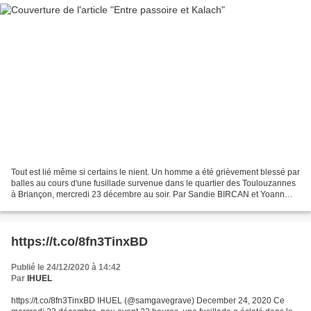
Tout est lié même si certains le nient. Un homme a été grièvement blessé par
balles au cours d'une fusillade survenue dans le quartier des Toulouzannes
à Briançon, mercredi 23 décembre au soir. Par Sandie BIRCAN et Yoann
GAVOILLE ... Chaud ou froid ?...
https://t.co/8fn3TinxBD
Publié le 24/12/2020 à 14:42
Par
IHUEL
https://t.co/8fn3TinxBD IHUEL (@samgavegrave) December 24, 2020 Ce