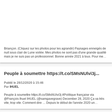
Briançon. (Cliquez sur les photos pour les agrandir) Paysages enneigés de
nuit sous clair de Lune voilée. Mes photos ne sont pas d'une grande qualité
mais je ne suis pas un professionnel. Bonne année 2021 à tous. Pour me
rejoindre, continuer à me suivre...
Peuple à soumettre https://t.co/SMsNUlvi3j...
Publié le 28/12/2020 à 15:46
Par
IHUEL
Peuple à soumettre https://t.co/SMsNUlvi3j #Politique française via
@François Ihuel IHUEL (@samgavegrave) December 28, 2020 Ça va très
vite, trop vite. Comment dire .... Depuis le début de l'année 2020 un
mystérieux virus, qui serait venu de Chine, décime...