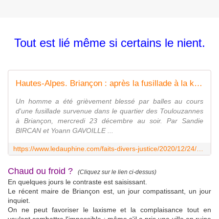
Tout est lié même si certains le nient.
Hautes-Alpes. Briançon : après la fusillade à la kalachnikov, l'appel du maire pour des renforts
Un homme a été grièvement blessé par balles au cours
d'une fusillade survenue dans le quartier des Toulouzannes
à Briançon, mercredi 23 décembre au soir. Par Sandie
BIRCAN et Yoann GAVOILLE ...
https://www.ledauphine.com/faits-divers-justice/2020/12/24/briancon-apres-la-fusillade-a-la-kalachnikov-l-appel-du-maire-pour-des-renforts
Chaud ou froid ?
(Cliquez sur le lien ci-dessus)
En quelques jours le contraste est saisissant.
Le récent maire de Briançon est, un jour compatissant, un jour
inquiet.
On ne peut favoriser le laxisme et la complaisance tout en