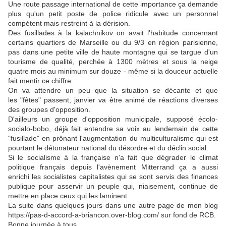
Une route passage international de cette importance ça demande
plus qu'un petit poste de police ridicule avec un personnel
compétent mais restreint à la dérision.
Des fusillades à la kalachnikov on avait l'habitude concernant
certains quartiers de Marseille ou du 9/3 en région parisienne,
pas dans une petite ville de haute montagne qui se targue d'un
tourisme de qualité, perchée à 1300 mètres et sous la neige
quatre mois au minimum sur douze - même si la douceur actuelle
fait mentir ce chiffre.
On va attendre un peu que la situation se décante et que
les "fêtes" passent, janvier va être animé de réactions diverses
des groupes d'opposition.
D'ailleurs un groupe d'opposition municipale, supposé écolo-
socialo-bobo, déjà fait entendre sa voix au lendemain de cette
"fusillade" en prônant l'augmentation du multiculturalisme qui est
pourtant le détonateur national du désordre et du déclin social.
Si le socialisme à la française n'a fait que dégrader le climat
politique français depuis l'avènement Mitterrand ça a aussi
enrichi les socialistes capitalistes qui se sont servis des finances
publique pour asservir un peuple qui, niaisement, continue de
mettre en place ceux qui les laminent.
La suite dans quelques jours dans une autre page de mon blog
https://pas-d-accord-a-briancon.over-blog.com/ sur fond de RCB.
Bonne journée à tous.