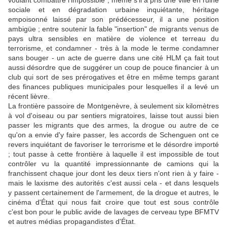
voulant combattre l'impossible ; même s'il a pris une ville en ruine
sociale et en dégradation urbaine inquiétante, héritage
empoisonné laissé par son prédécesseur, il a une position
ambigüe ; entre soutenir la fable "insertion" de migrants venus de
pays ultra sensibles en matière de violence et terreau du
terrorisme, et condamner - très à la mode le terme condamner
sans bouger - un acte de guerre dans une cité HLM ça fait tout
aussi désordre que de suggérer un coup de pouce financier à un
club qui sort de ses prérogatives et être en même temps garant
des finances publiques municipales pour lesquelles il a levé un
récent lièvre.
La frontière passoire de Montgenèvre, à seulement six kilomètres
à vol d'oiseau ou par sentiers migratoires, laisse tout aussi bien
passer les migrants que des armes, la drogue ou autre de ce
qu'on a envie d'y faire passer, les accords de Schenguen ont ce
revers inquiétant de favoriser le terrorisme et le désordre importé
; tout passe à cette frontière à laquelle il est impossible de tout
contrôler vu la quantité impressionnante de camions qui la
franchissent chaque jour dont les deux tiers n'ont rien à y faire -
mais le laxisme des autorités c'est aussi cela - et dans lesquels
y passent certainement de l'armement, de la drogue et autres, le
cinéma d'État qui nous fait croire que tout est sous contrôle
c'est bon pour le public avide de lavages de cerveau type BFMTV
et autres médias propagandistes d'État.