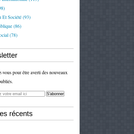
98)
 Et Société
(93)
ublique
(86)
ocial
(78)
letter
vous pour être averti des nouveaux
publiés.
les récents