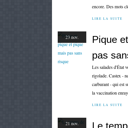
encore. Des mots cle
LIRE LA SUITE
Pique et
23 nov.
pas san
Les salades d'État v
rigolade. Castex - 
carburant - qui est 
la vaccination enray
LIRE LA SUITE
Le temp
21 nov.