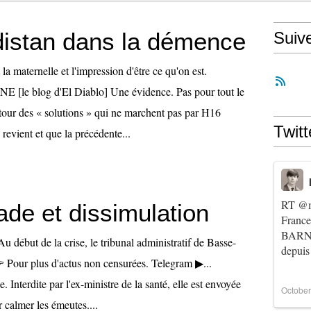
distan dans la démence
Suiv
t la maternelle et l'impression d'être ce qu'on est.
e blog d'El Diablo] Une évidence. Pas pour tout le
tour des « solutions » qui ne marchent pas par H16
Twitt
evient et que la précédente...
RT
@m
ade et dissimulation
Franc
BARNIE
but de la crise, le tribunal administratif de Basse-
depuis
👉 Pour plus d'actus non censurées. Telegram ▶︎...
 Interdite par l'ex-ministre de la santé, elle est envoyée
October
calmer les émeutes....