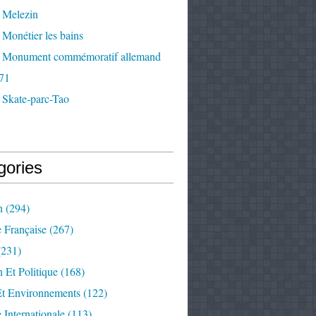
 Melezin
Monétier les bains
 Monument commémoratif allemand
71
 Skate-parc-Tao
gories
n
(294)
e Française
(267)
231)
 Et Politique
(168)
Et Environnements
(122)
e Internationale
(113)