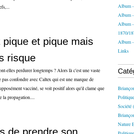
Album -
fs,...
Album - 
Album -
1870/18
 pique et pique mais
Album -
Links
s risque
ont-elles perdurer longtemps ? Alors là c'est une vaste
Caté
ne pas confondre avec Caltex qui est une marque de
supposément vacciné, se voit positif alors qu'il clame que
Brianço
e la propagation....
Politiqu
Société
(
Briançon
Nature 
s de prendre son
Politiqu