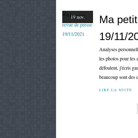
Ma peti
19 nov.
19/11/2
Analyses personnell
les photos pour les 
défoulent, j'écris g
beaucoup sont des c
LIRE LA SUITE