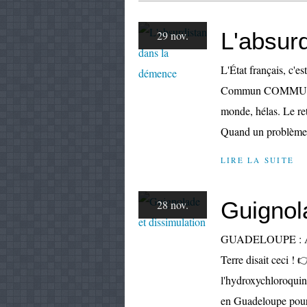
L'absur
29 nov.
L'État français, c'es
Commun COMMUNE [l
monde, hélas. Le re
Quand un problème r
LIRE LA SUITE
Guignol
28 nov.
GUADELOUPE : Au dé
Terre disait ceci ! 
l'hydroxychloroquine.
en Guadeloupe pour 