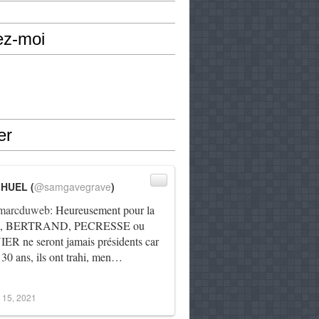
ez-moi
er
IHUEL (
@samgavegrave
)
arcduweb
: Heureusement pour la
e, BERTRAND, PECRESSE ou
R ne seront jamais présidents car
 30 ans, ils ont trahi, men…
 15, 2021