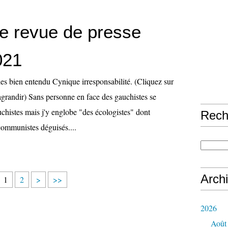
te revue de presse
021
es bien entendu Cynique irresponsabilité. (Cliquez sur
agrandir) Sans personne en face des gauchistes se
auchistes mais j'y englobe "des écologistes" dont
Rech
ommunistes déguisés....
Arch
1
2
>
>>
2026
Août