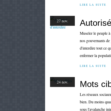
LIRE LA SUITE
Autorisé
27 nov.
Museler le peuple à 
nos gouvernants de p
d'interdire tout ce 
enfermer la populati
LIRE LA SUITE
Mots ci
24 nov.
Les réseaux sociaux
bien. Du moins quand
sous l'avalanche ini