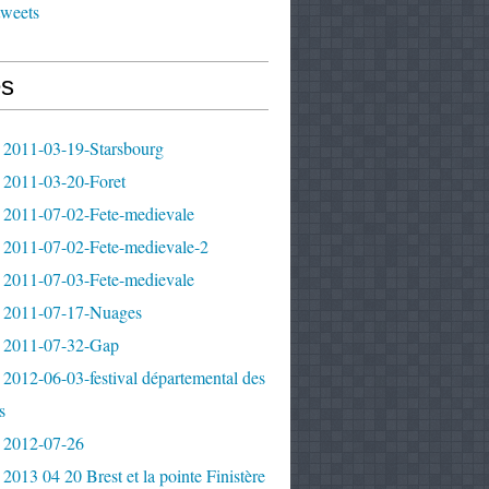
tweets
s
 2011-03-19-Starsbourg
 2011-03-20-Foret
 2011-07-02-Fete-medievale
 2011-07-02-Fete-medievale-2
 2011-07-03-Fete-medievale
 2011-07-17-Nuages
 2011-07-32-Gap
2012-06-03-festival départemental des
s
 2012-07-26
2013 04 20 Brest et la pointe Finistère