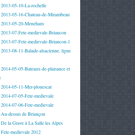
 2013-05-10-La-rochelle
 2013-05-16-Chateau-de-Mirambeau
 2013-05-20-Meneham
 2013-07-Fete-medievale-Briancon
 2013-07-Fete-medievale-Briancon-1
2013-08-11-Balade-alsacienne, ligne
 2014-05-05-Bateaux-de-plaisance et
e
 2014-05-11-Mer-plouescat
 2014-07-05-Fete-medievale
 2014-07-06-Fete-medievale
 Au-dessus de Briançon
De la Grave à La Salle les Alpes
 Fete-medievale 2012