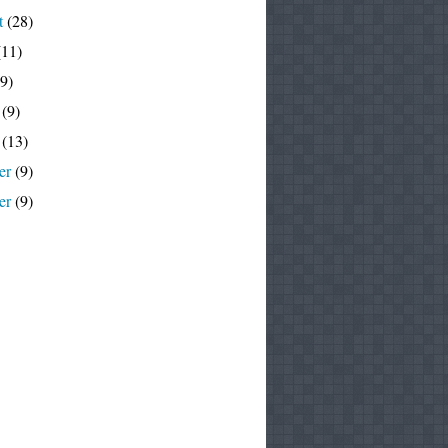
t
(28)
11)
9)
(9)
(13)
er
(9)
er
(9)