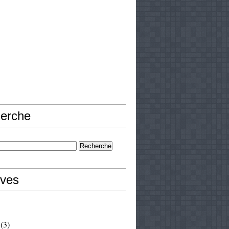
erche
ives
(3)