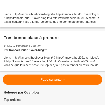
Liens : http://francois.ihuel.over-blog.fr/ & http://francois.ihuel05.over-blog.fr/
& http://francois.ihuel15.over-blog.fr/ & http://www.francois-ihuel-05.com/ Un
travail coûteux mais attendu. Je pense qu'une bonne partie des finances
sont extérieures...
Très bonne place à prendre
Publié le 13/06/2012 à 08:02
Par
francois.ihuel15.over-blog.fr
Liens : http://francois.ihuel.over-blog.fr/ & http://francois.ihuel05.over-blog.fr/
& http://francois.ihuel15.over-blog.fr/ & http://www.francois-ihuel-05.com/
Voilà ce que touchent nos élus Députés, faut pas s'étonner du ras le bol des
électeurs. Indemnité...
Page suivante >
Hébergé par Overblog
Top articles