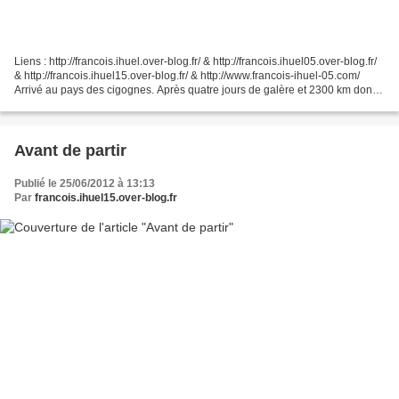
Liens : http://francois.ihuel.over-blog.fr/ & http://francois.ihuel05.over-blog.fr/
& http://francois.ihuel15.over-blog.fr/ & http://www.francois-ihuel-05.com/
Arrivé au pays des cigognes. Après quatre jours de galère et 2300 km dont
1600 en camion. Je...
Avant de partir
Publié le 25/06/2012 à 13:13
Par
francois.ihuel15.over-blog.fr