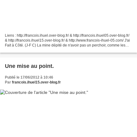
Liens : http://francois.ihuel.over-blog.fr/ & http://francois.ihuel05.over-blog.fr/
& http://francois.ihuel15.over-blog.fr/ & http://www.francois-ihuel-05.com/ J'ai
Fait à Côté. (J-F C) La mine dépité de n'avoir pas un perchoir, comme les
perruches. C'aurait...
Une mise au point.
Publié le 17/06/2012 à 10:46
Par
francois.ihuel15.over-blog.fr