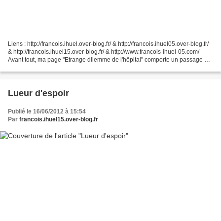
Liens : http://francois.ihuel.over-blog.fr/ & http://francois.ihuel05.over-blog.fr/
& http://francois.ihuel15.over-blog.fr/ & http://www.francois-ihuel-05.com/
Avant tout, ma page "Etrange dilemme de l'hôpital" comporte un passage qui
décrit un certain...
Lueur d'espoir
Publié le 16/06/2012 à 15:54
Par
francois.ihuel15.over-blog.fr