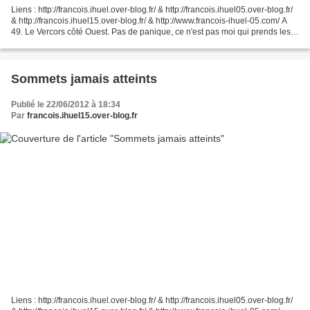
Liens : http://francois.ihuel.over-blog.fr/ & http://francois.ihuel05.over-blog.fr/
& http://francois.ihuel15.over-blog.fr/ & http://www.francois-ihuel-05.com/ A
49. Le Vercors côté Ouest. Pas de panique, ce n'est pas moi qui prends les
photos, c'est...
Sommets jamais atteints
Publié le 22/06/2012 à 18:34
Par
francois.ihuel15.over-blog.fr
Liens : http://francois.ihuel.over-blog.fr/ & http://francois.ihuel05.over-blog.fr/