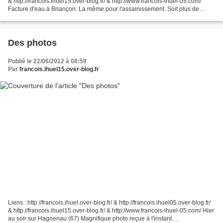
& http://francois.ihuel15.over-blog.fr/ & http://www.francois-ihuel-05.com/
Facture d'eau à Briançon. La même pour l'assainissement. Soit plus de
12,30 Euros le m3 d'eau....
Des photos
Publié le 22/06/2012 à 08:59
Par
francois.ihuel15.over-blog.fr
Liens : http://francois.ihuel.over-blog.fr/ & http://francois.ihuel05.over-blog.fr/
& http://francois.ihuel15.over-blog.fr/ & http://www.francois-ihuel-05.com/ Hier
au soir sur Hagnenau (67) Magnifique photo reçue à l'instant.