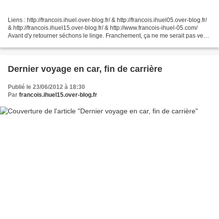
Liens : http://francois.ihuel.over-blog.fr/ & http://francois.ihuel05.over-blog.fr/
& http://francois.ihuel15.over-blog.fr/ & http://www.francois-ihuel-05.com/
Avant d'y retourner séchons le linge. Franchement, ça ne me serait pas venu
à l'idée d'autant...
Dernier voyage en car, fin de carrière
Publié le 23/06/2012 à 18:30
Par
francois.ihuel15.over-blog.fr