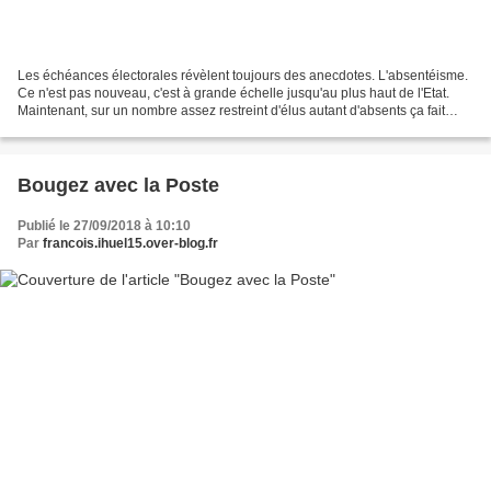
Les échéances électorales révèlent toujours des anecdotes. L'absentéisme.
Ce n'est pas nouveau, c'est à grande échelle jusqu'au plus haut de l'Etat.
Maintenant, sur un nombre assez restreint d'élus autant d'absents ça fait
désordre, je ne pense pas qu'un...
Bougez avec la Poste
Publié le 27/09/2018 à 10:10
Par
francois.ihuel15.over-blog.fr