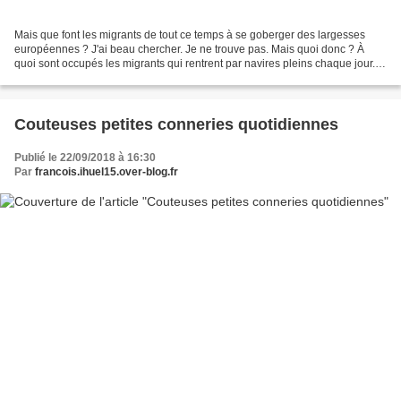
Mais que font les migrants de tout ce temps à se goberger des largesses
européennes ? J'ai beau chercher. Je ne trouve pas. Mais quoi donc ? À
quoi sont occupés les migrants qui rentrent par navires pleins chaque jour.
Par contre les sites qui font l'éloge...
Couteuses petites conneries quotidiennes
Publié le 22/09/2018 à 16:30
Par
francois.ihuel15.over-blog.fr