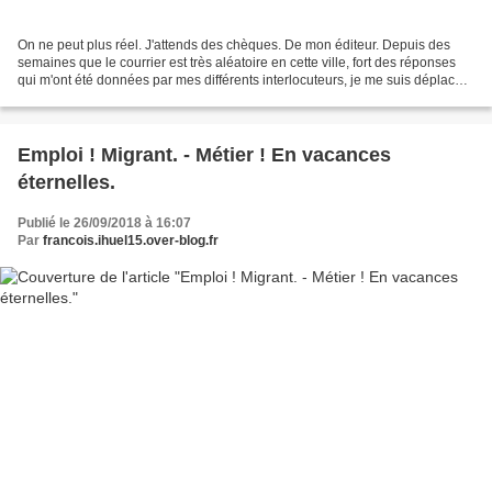
On ne peut plus réel. J'attends des chèques. De mon éditeur. Depuis des
semaines que le courrier est très aléatoire en cette ville, fort des réponses
qui m'ont été données par mes différents interlocuteurs, je me suis déplacé à
la poste de Sainte Catherine,...
Emploi ! Migrant. - Métier ! En vacances
éternelles.
Publié le 26/09/2018 à 16:07
Par
francois.ihuel15.over-blog.fr