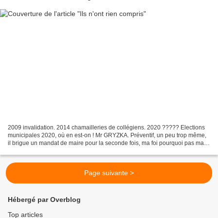
2009 invalidation. 2014 chamailleries de collégiens. 2020 ????? Elections
municipales 2020, où en est-on ! Mr GRYZKA. Préventif, un peu trop même,
il brigue un mandat de maire pour la seconde fois, ma foi pourquoi pas mais
on s'interroge. En effet, la...
Page suivante >
Hébergé par Overblog
Top articles