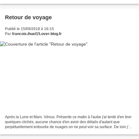
décision. D'autant que depuis j'ai...
Retour de voyage
Publié le 15/09/2018 à 16:15
Par
francois.ihuel15.over-blog.fr
Après la Lune et Mars. Vénus. Présente ce matin à l'aube j'ai tenté d'en tirer
quelques clichés, aucune chance d'en avoir des détails d'autant que
perpétuellement entourée de nuages on ne peut voir sa surface. De loin j'ai
bougé en appuyant sur le déclencheur...