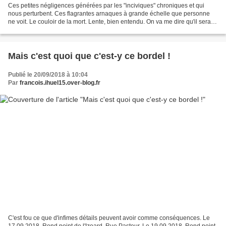
Ces petites négligences générées par les "inciviques" chroniques et qui
nous perturbent. Ces flagrantes arnaques à grande échelle que personne
ne voit. Le couloir de la mort. Lente, bien entendu. On va me dire qu'il serait
temps que le père Ihuel arrête...
Mais c'est quoi que c'est-y ce bordel !
Publié le 20/09/2018 à 10:04
Par
francois.ihuel15.over-blog.fr
C'est fou ce que d'infimes détails peuvent avoir comme conséquences. Le
17 09 2018. Rond point de l'Izoard. Rue Pasteur. Le 19 09 2018. Rond point