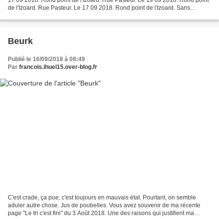
de l'Izoard. Rue Pasteur. Le 17 09 2018. Rond point de l'Izoard. Sans
commentaire sauf peut-être acheter...
Beurk
Publié le 16/09/2018 à 08:49
Par
francois.ihuel15.over-blog.fr
C'est crade, ça pue, c'est toujours en mauvais état. Pourtant, on semble
aduler autre chose. Jus de poubelles. Vous avez souvenir de ma récente
page "Le tri c'est fini" du 3 Août 2018. Une des raisons qui justifient ma