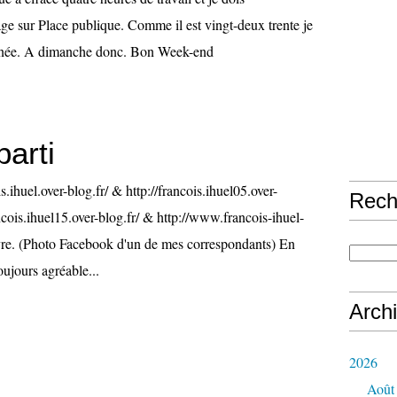
 sur Place publique. Comme il est vingt-deux trente je
ournée. A dimanche donc. Bon Week-end
parti
is.ihuel.over-blog.fr/ & http://francois.ihuel05.over-
Rech
ancois.ihuel15.over-blog.fr/ & http://www.francois-ihuel-
e. (Photo Facebook d'un de mes correspondants) En
toujours agréable...
Arch
2026
Août