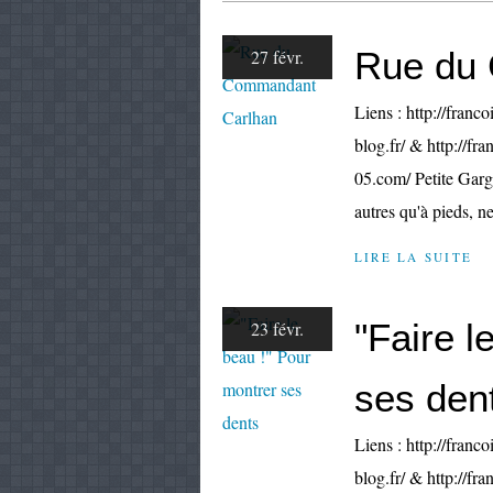
Rue du
27 févr.
Liens : http://franco
blog.fr/ & http://fr
05.com/ Petite Gargo
autres qu'à pieds, ne
LIRE LA SUITE
"Faire l
23 févr.
ses den
Liens : http://franco
blog.fr/ & http://fr