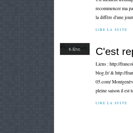
recommencer ma page
la diffère d'une j
LIRE LA SUITE
C'est re
6 févr.
Liens : http://franco
blog.fr/ & http://fr
05.com/ Montgenèvr
pleine saison il est 
LIRE LA SUITE