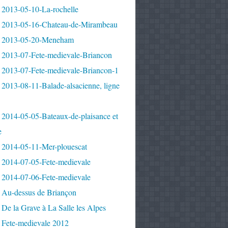
 2013-05-10-La-rochelle
 2013-05-16-Chateau-de-Mirambeau
 2013-05-20-Meneham
 2013-07-Fete-medievale-Briancon
 2013-07-Fete-medievale-Briancon-1
2013-08-11-Balade-alsacienne, ligne
 2014-05-05-Bateaux-de-plaisance et
e
 2014-05-11-Mer-plouescat
 2014-07-05-Fete-medievale
 2014-07-06-Fete-medievale
 Au-dessus de Briançon
De la Grave à La Salle les Alpes
 Fete-medievale 2012