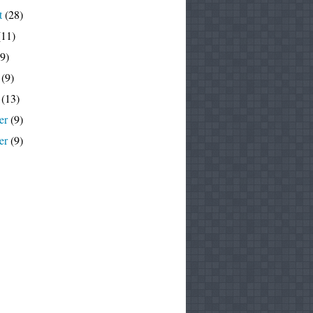
t
(28)
11)
9)
(9)
(13)
er
(9)
er
(9)