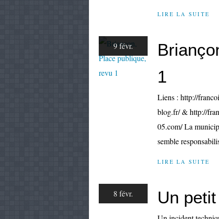
LIRE LA SUITE
Briançon
9 févr.
1
Liens : http://franco
blog.fr/ & http://fr
05.com/ La municipal
semble responsabilis
LIRE LA SUITE
Un peti
8 févr.
Un incident techniqu