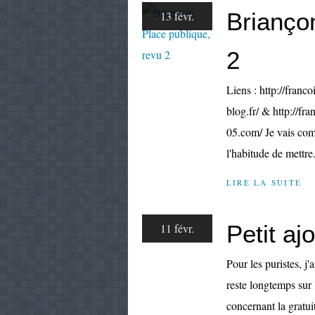
Briançon
13 févr.
2
Liens : http://franco
blog.fr/ & http://fr
05.com/ Je vais com
l'habitude de mettr
LIRE LA SUITE
Petit aj
11 févr.
Pour les puristes, j
reste longtemps sur
concernant la gratuit