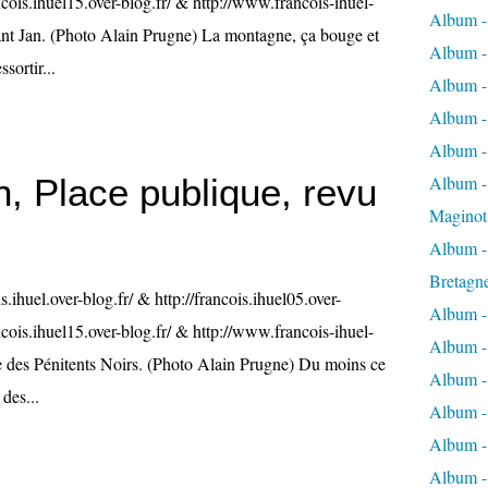
ancois.ihuel15.over-blog.fr/ & http://www.francois-ihuel-
Album -
nt Jan. (Photo Alain Prugne) La montagne, ça bouge et
Album -
ssortir...
Album -
Album -
Album -
, Place publique, revu
Album - 
Maginot
Album -
Bretagn
is.ihuel.over-blog.fr/ & http://francois.ihuel05.over-
Album -
ancois.ihuel15.over-blog.fr/ & http://www.francois-ihuel-
Album -
 des Pénitents Noirs. (Photo Alain Prugne) Du moins ce
Album -
 des...
Album -
Album - 
Album -