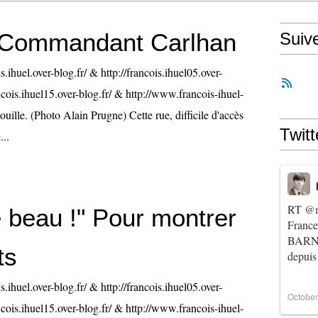
 Commandant Carlhan
Suiv
is.ihuel.over-blog.fr/ & http://francois.ihuel05.over-
ancois.ihuel15.over-blog.fr/ & http://www.francois-ihuel-
uille. (Photo Alain Prugne) Cette rue, difficile d'accès
Twitt
...
RT
@m
e beau !" Pour montrer
Franc
BARNIE
ts
depuis
is.ihuel.over-blog.fr/ & http://francois.ihuel05.over-
October
ancois.ihuel15.over-blog.fr/ & http://www.francois-ihuel-