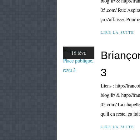
blog.fr/ & http://fr
05.com/ Rue Aspira
ça s'affaisse. Pour re
LIRE LA SUITE
Briançon
16 févr.
3
Liens : http://franco
blog.fr/ & http://fr
05.com/ La chapelle
qu'il en reste, ça fait
LIRE LA SUITE