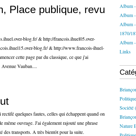
Album -
, Place publique, revu
Album - 
Album -
1870/18
is.ihuel.over-blog.fr/ & http://francois.ihuel05.over-
Album -
ancois.ihuel15.over-blog.fr/ & http://www.francois-ihuel-
Links
mencer cette page par du classique, ce que j'ai
e. Avenue Vauban....
Caté
Brianço
out
Politiqu
Société
(
'ai rectifé quelques fautes, celles qui échappent quand on
Briançon
 le même ouvrage. J'ai également rajouté une phrase
Nature 
é des transports. A très bientôt pour la suite.
Politiqu