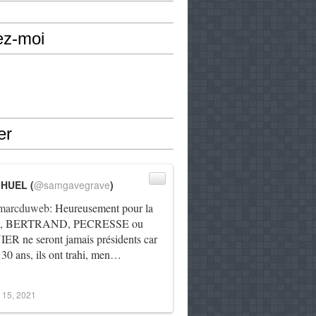
ez-moi
er
IHUEL (
@samgavegrave
)
arcduweb
: Heureusement pour la
e, BERTRAND, PECRESSE ou
R ne seront jamais présidents car
 30 ans, ils ont trahi, men…
 15, 2021