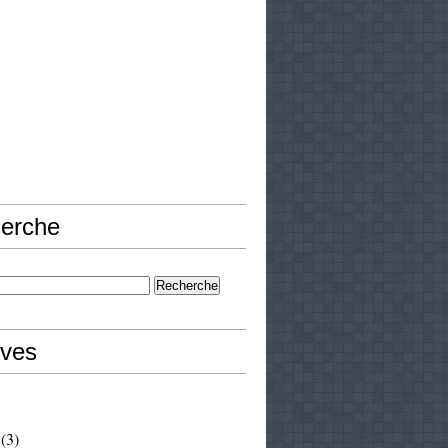
erche
ives
(3)