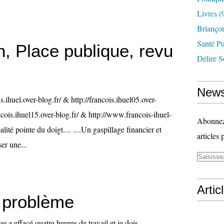
Livres
(
Briançon
Santé P
, Place publique, revu
Délire S
News
is.ihuel.over-blog.fr/ & http://francois.ihuel05.over-
ancois.ihuel15.over-blog.fr/ & http://www.francois-ihuel-
Abonnez-
ité pointe du doigt.... ....Un gaspillage financier et
articles 
er une...
Artic
t problème
e a effacé quatre heures de travail et je dois