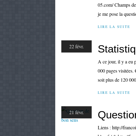
05.com/ Champs de 
je me pose la questio
LIRE LA SUITE
Statisti
22 févr.
A ce jour, il y a eu 
000 pages visitées. 
soit plus de 120 000
LIRE LA SUITE
Questio
21 févr.
Liens : http://franco