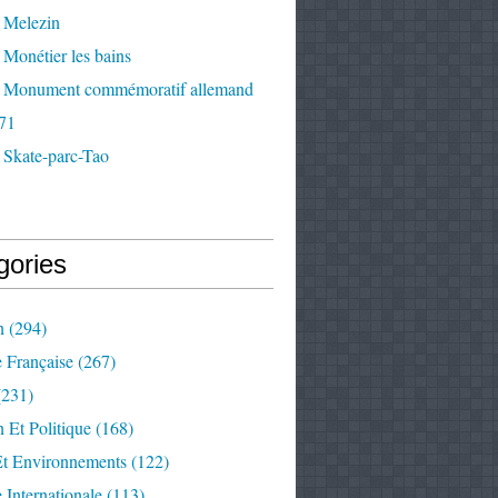
 Melezin
Monétier les bains
 Monument commémoratif allemand
71
 Skate-parc-Tao
gories
n
(294)
e Française
(267)
231)
 Et Politique
(168)
Et Environnements
(122)
e Internationale
(113)