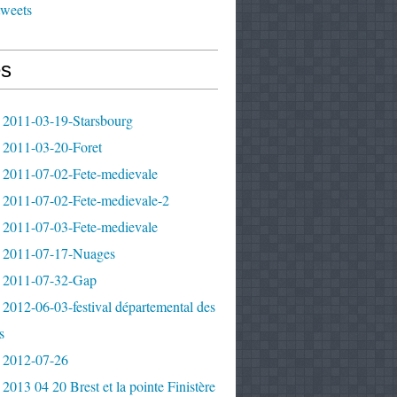
tweets
s
 2011-03-19-Starsbourg
 2011-03-20-Foret
 2011-07-02-Fete-medievale
 2011-07-02-Fete-medievale-2
 2011-07-03-Fete-medievale
 2011-07-17-Nuages
 2011-07-32-Gap
2012-06-03-festival départemental des
s
 2012-07-26
2013 04 20 Brest et la pointe Finistère