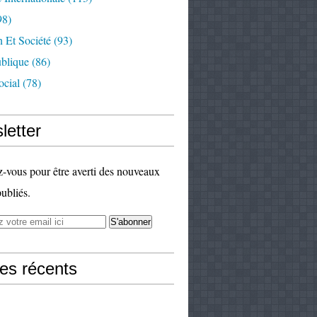
98)
 Et Société
(93)
ublique
(86)
ocial
(78)
letter
vous pour être averti des nouveaux
publiés.
les récents