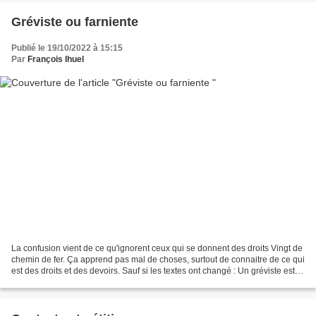
Gréviste ou farniente
Publié le 19/10/2022 à 15:15
Par
François Ihuel
La confusion vient de ce qu'ignorent ceux qui se donnent des droits Vingt de
chemin de fer. Ça apprend pas mal de choses, surtout de connaitre de ce qui
est des droits et des devoirs. Sauf si les textes ont changé : Un gréviste est
un salarié qui reste...