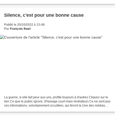
salue le courage du Pr...
Silence, c'est pour une bonne cause
Publié le 20/10/2022 à 13:48
Par
François Ihuel
La guerre, si elle fait peur aux uns, profite toujours à d'autres Cliquez sur le
lien Ce que le public ignore. (Passage court mais révélateur) Ce ne sont pas
ces informations, volontairement occultées, qui feront la Une des médias,
surtout quand ces médias...