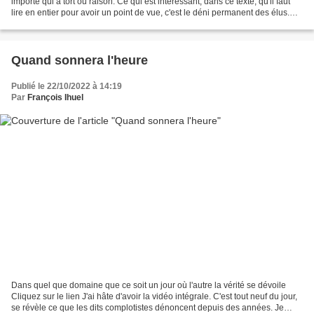
importe qui à tort ou raison. Ce qui est intéressant, dans ce texte, qu'il faut
lire en entier pour avoir un point de vue, c'est le déni permanent des élus.
Quand j'écris...
Quand sonnera l'heure
Publié le 22/10/2022 à 14:19
Par
François Ihuel
Dans quel que domaine que ce soit un jour où l'autre la vérité se dévoile
Cliquez sur le lien J'ai hâte d'avoir la vidéo intégrale. C'est tout neuf du jour,
se révèle ce que les dits complotistes dénoncent depuis des années. Je