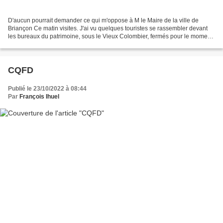
D'aucun pourrait demander ce qui m'oppose à M le Maire de la ville de
Briançon Ce matin visites. J'ai vu quelques touristes se rassembler devant
les bureaux du patrimoine, sous le Vieux Colombier, fermés pour le moment,
ils attendent, il n'est que 8h53,...
CQFD
Publié le 23/10/2022 à 08:44
Par
François Ihuel