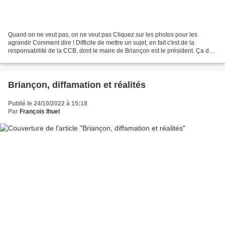
Quand on ne veut pas, on ne veut pas Cliquez sur les photos pour les
agrandir Comment dire ! Difficile de mettre un sujet, en fait c'est de la
responsabilité de la CCB, dont le maire de Briançon est le président. Ça doit
faire une vingtaine de mois que...
Briançon, diffamation et réalités
Publié le 24/10/2022 à 15:18
Par
François Ihuel