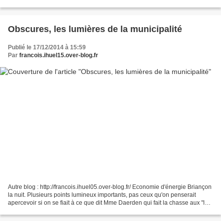
mais en agrandissant et travaillant...
Obscures, les lumières de la municipalité
Publié le 17/12/2014 à 15:59
Par
francois.ihuel15.over-blog.fr
Autre blog : http://francois.ihuel05.over-blog.fr/ Economie d'énergie Briançon
la nuit. Plusieurs points lumineux importants, pas ceux qu'on penserait
apercevoir si on se fiait à ce que dit Mme Daerden qui fait la chasse aux "lux"
excessifs. Approchez....