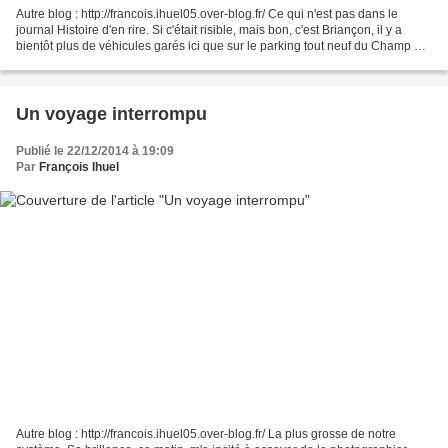
Autre blog : http://francois.ihuel05.over-blog.fr/ Ce qui n'est pas dans le
journal Histoire d'en rire. Si c'était risible, mais bon, c'est Briançon, il y a
bientôt plus de véhicules garés ici que sur le parking tout neuf du Champ de
Mars même si la voiture...
Un voyage interrompu
Publié le 22/12/2014 à 19:09
Par
François Ihuel
Autre blog : http://francois.ihuel05.over-blog.fr/ La plus grosse de notre