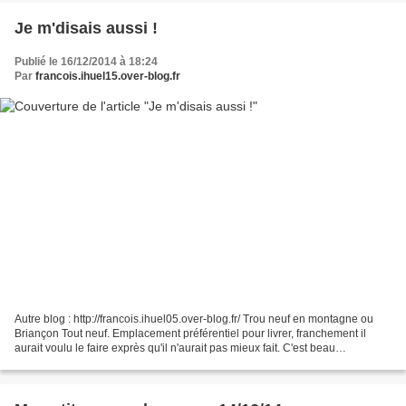
Je m'disais aussi !
Publié le 16/12/2014 à 18:24
Par
francois.ihuel15.over-blog.fr
Autre blog : http://francois.ihuel05.over-blog.fr/ Trou neuf en montagne ou
Briançon Tout neuf. Emplacement préférentiel pour livrer, franchement il
aurait voulu le faire exprès qu'il n'aurait pas mieux fait. C'est beau
l'intelligence. Trou neuf. A l'essai,...