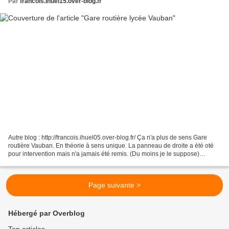
Par
francois.ihuel15.over-blog.fr
Autre blog : http://francois.ihuel05.over-blog.fr/ Ça n'a plus de sens Gare
routière Vauban. En théorie à sens unique. La panneau de droite a été oté
pour intervention mais n'a jamais été remis. (Du moins je le suppose)
L'autre.... ....A été pivoté par...
Page suivante >
Hébergé par Overblog