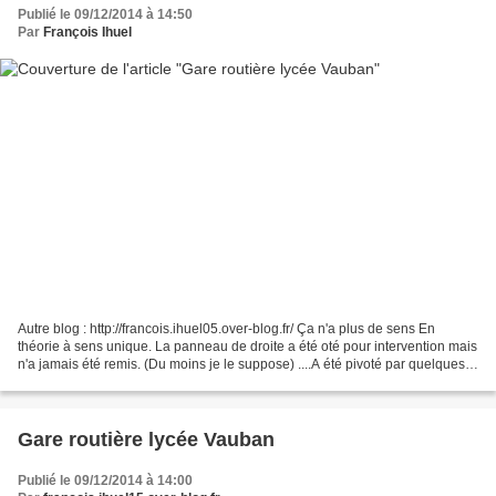
Publié le 09/12/2014 à 14:50
Par
François Ihuel
Autre blog : http://francois.ihuel05.over-blog.fr/ Ça n'a plus de sens En
théorie à sens unique. La panneau de droite a été oté pour intervention mais
n'a jamais été remis. (Du moins je le suppose) ....A été pivoté par quelques
lumières locales (Que j'ai...
Gare routière lycée Vauban
Publié le 09/12/2014 à 14:00