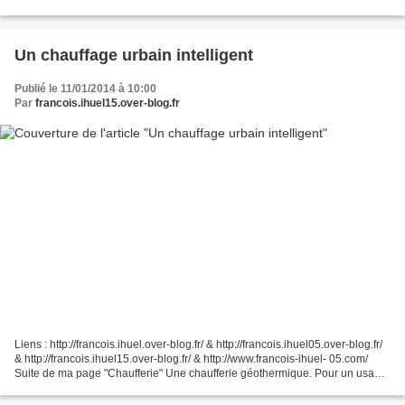
mange pas tous les jours...
Un chauffage urbain intelligent
Publié le 11/01/2014 à 10:00
Par
francois.ihuel15.over-blog.fr
Liens : http://francois.ihuel.over-blog.fr/ & http://francois.ihuel05.over-blog.fr/
& http://francois.ihuel15.over-blog.fr/ & http://www.francois-ihuel- 05.com/
Suite de ma page "Chaufferie" Une chaufferie géothermique. Pour un usage
identique on assure...