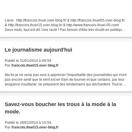
Liens : http://francois.ihuel.over-blog.fr/ & http://francois.ihuel05.over-blog.fr/
& http://francois.ihuel15.over-blog.fr/ & http://www.francois-ihuel-05.com/
Deux mots, tout est dit. Une raclé ! Pas besoin d'être très érudit en politique
pour comprendre...
Le journalisme aujourd'hui
Publié le 31/01/2014 à 09:59
Par
francois.ihuel15.over-blog.fr
Ma foi je ne serai pas seul à apprécier l'impartialité des journalistes qui n'ont
pas encore senti que le vent est en train de tourner et que certains, par leur
arogance insultante, se préparent des lendemains qui déchantent. Tout le
monde aura constaté...
Savez-vous boucher les trous à la mode à la
mode.
Publié le 28/01/2014 à 15:54
Par
francois.ihuel15.over-blog.fr