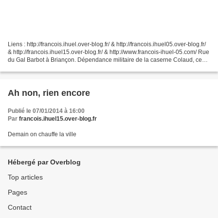
Liens : http://francois.ihuel.over-blog.fr/ & http://francois.ihuel05.over-blog.fr/
& http://francois.ihuel15.over-blog.fr/ & http://www.francois-ihuel-05.com/ Rue
du Gal Barbot à Briançon. Dépendance militaire de la caserne Colaud, ce
hangar, en très...
Ah non, rien encore
Publié le 07/01/2014 à 16:00
Par
francois.ihuel15.over-blog.fr
Demain on chauffe la ville
Hébergé par Overblog
Top articles
Pages
Contact