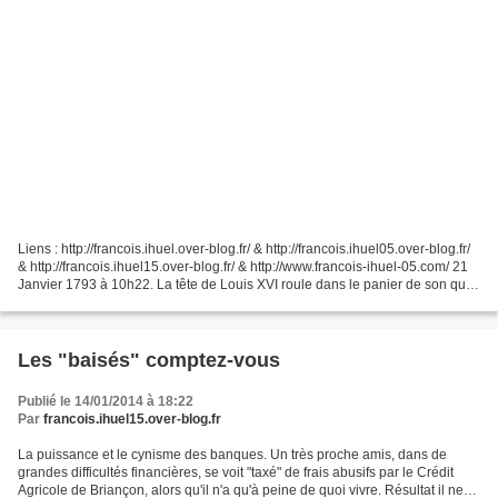
Liens : http://francois.ihuel.over-blog.fr/ & http://francois.ihuel05.over-blog.fr/
& http://francois.ihuel15.over-blog.fr/ & http://www.francois-ihuel-05.com/ 21
Janvier 1793 à 10h22. La tête de Louis XVI roule dans le panier de son qui
sert à récupérer...
Les "baisés" comptez-vous
Publié le 14/01/2014 à 18:22
Par
francois.ihuel15.over-blog.fr
La puissance et le cynisme des banques. Un très proche amis, dans de
grandes difficultés financières, se voit "taxé" de frais abusifs par le Crédit
Agricole de Briançon, alors qu'il n'a qu'à peine de quoi vivre. Résultat il ne