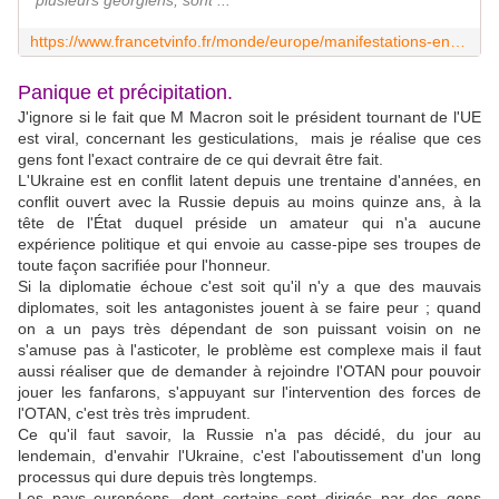
plusieurs géorgiens, sont ...
https://www.francetvinfo.fr/monde/europe/manifestations-en-ukraine/direct-guerre-en-ukraine-la-bataille-pour-kiev-se-poursuit-de-violents-combats-en-cours-dans-la-deuxieme-ville-du-pays_4984074.html
Panique et précipitation.
J'ignore si le fait que M Macron soit le président tournant de l'UE
est viral, concernant les gesticulations, mais je réalise que ces
gens font l'exact contraire de ce qui devrait être fait.
L'Ukraine est en conflit latent depuis une trentaine d'années, en
conflit ouvert avec la Russie depuis au moins quinze ans, à la
tête de l'État duquel préside un amateur qui n'a aucune
expérience politique et qui envoie au casse-pipe ses troupes de
toute façon sacrifiée pour l'honneur.
Si la diplomatie échoue c'est soit qu'il n'y a que des mauvais
diplomates, soit les antagonistes jouent à se faire peur ; quand
on a un pays très dépendant de son puissant voisin on ne
s'amuse pas à l'asticoter, le problème est complexe mais il faut
aussi réaliser que de demander à rejoindre l'OTAN pour pouvoir
jouer les fanfarons, s'appuyant sur l'intervention des forces de
l'OTAN, c'est très très imprudent.
Ce qu'il faut savoir, la Russie n'a pas décidé, du jour au
lendemain, d'envahir l'Ukraine, c'est l'aboutissement d'un long
processus qui dure depuis très longtemps.
Les pays européens, dont certains sont dirigés par des gens