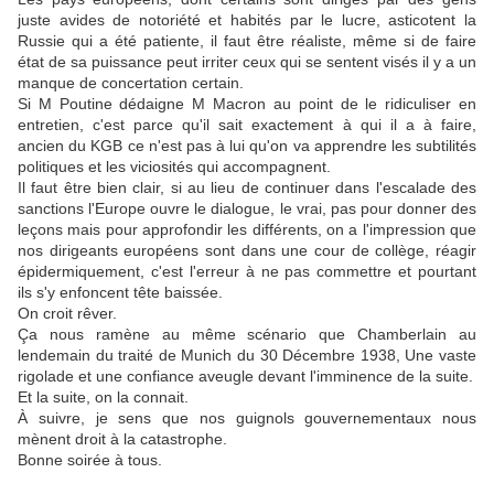
juste avides de notoriété et habités par le lucre, asticotent la
Russie qui a été patiente, il faut être réaliste, même si de faire
état de sa puissance peut irriter ceux qui se sentent visés il y a un
manque de concertation certain.
Si M Poutine dédaigne M Macron au point de le ridiculiser en
entretien, c'est parce qu'il sait exactement à qui il a à faire,
ancien du KGB ce n'est pas à lui qu'on va apprendre les subtilités
politiques et les viciosités qui accompagnent.
Il faut être bien clair, si au lieu de continuer dans l'escalade des
sanctions l'Europe ouvre le dialogue, le vrai, pas pour donner des
leçons mais pour approfondir les différents, on a l'impression que
nos dirigeants européens sont dans une cour de collège, réagir
épidermiquement, c'est l'erreur à ne pas commettre et pourtant
ils s'y enfoncent tête baissée.
On croit rêver.
Ça nous ramène au même scénario que Chamberlain au
lendemain du traité de Munich du 30 Décembre 1938, Une vaste
rigolade et une confiance aveugle devant l'imminence de la suite.
Et la suite, on la connait.
À suivre, je sens que nos guignols gouvernementaux nous
mènent droit à la catastrophe.
Bonne soirée à tous.