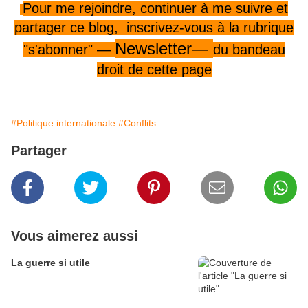
Pour me rejoindre,
continuer à me
suivre
et
partager ce blog, inscrivez-vous
à la rubrique
Newsletter—
"s'abonner" —
du
bandeau
droit
de cette page
#Politique internationale
#Conflits
Partager
Vous aimerez aussi
La guerre si utile