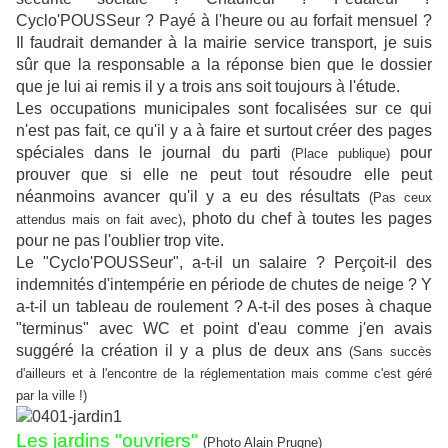
Cyclo'POUSSeur ? Payé à l'heure ou au forfait mensuel ?
Il faudrait demander à la mairie service transport, je suis
sûr que la responsable a la réponse bien que le dossier
que je lui ai remis il y a trois ans soit toujours à l'étude.
Les occupations municipales sont focalisées sur ce qui
n'est pas fait, ce qu'il y a à faire et surtout créer des pages
spéciales dans le journal du parti
pour
(Place publique)
prouver que si elle ne peut tout résoudre elle peut
néanmoins avancer qu'il y a eu des résultats
(Pas ceux
, photo du chef à toutes les pages
attendus mais on fait avec)
pour ne pas l'oublier trop vite.
Le "Cyclo'POUSSeur", a-t-il un salaire ? Perçoit-il des
indemnités d'intempérie en période de chutes de neige ? Y
a-t-il un tableau de roulement ? A-t-il des poses à chaque
"terminus" avec WC et point d'eau comme j'en avais
suggéré la création il y a plus de deux ans
(Sans succès
d'ailleurs et à l'encontre de la réglementation mais comme c'est géré
par la ville !)
Les jardins "ouvriers"
(Photo Alain Prugne)