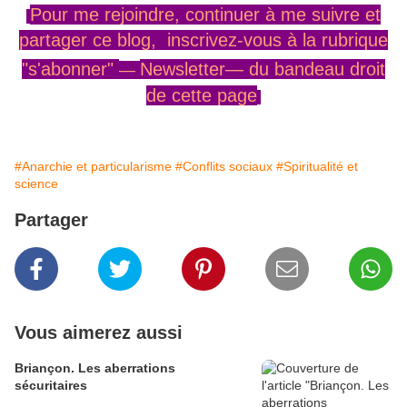
Pour me rejoindre,
continuer
à me
suivre
et
partager ce blog, inscrivez-vous
à la rubrique
"s'abonner"
Newsletter—
du
bandeau
droit
—
de cette page
#Anarchie et particularisme
#Conflits sociaux
#Spiritualité et
science
Partager
Vous aimerez aussi
Briançon. Les aberrations
sécuritaires