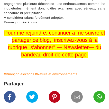
engageront plusieurs décennies. Les enthousiasmes comme les
inquiétudes méritent donc d’être examinés avec sérieux, sans
caricature ni précipitation.
À considérer sdans forcément adopter.
Bonne journée à tous
Pour me rejoindre,
continuer
à me
suivre
et
partager
ce blog, inscrivez-vous
à la
rubrique
"s'abonner" —
Newsletter—
du
bandeau
droit
de cette page
#Briançon élections
#Nature et environnements
Partager