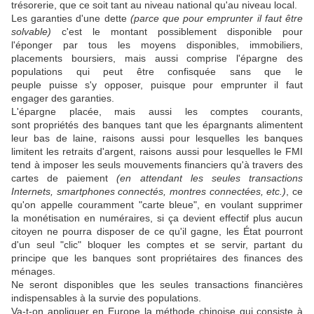
trésorerie, que ce soit tant au niveau national qu'au niveau local.
Les garanties d'une dette
(parce que pour emprunter il faut être
solvable)
c'est le montant possiblement disponible pour
l'éponger par tous les moyens disponibles, immobiliers,
placements boursiers, mais aussi comprise l'épargne des
populations qui peut être confisquée sans que le
peuple puisse s'y opposer, puisque pour emprunter il faut
engager des garanties.
L'épargne placée, mais aussi les comptes courants,
sont propriétés des banques tant que les épargnants alimentent
leur bas de laine, raisons aussi pour lesquelles les banques
limitent les retraits d'argent, raisons aussi pour lesquelles le FMI
tend à imposer les seuls mouvements financiers qu'à travers des
cartes de paiement
(en attendant les seules transactions
Internets, smartphones connectés, montres connectées, etc.)
, ce
qu'on appelle couramment "carte bleue", en voulant supprimer
la monétisation en numéraires, si ça devient effectif plus aucun
citoyen ne pourra disposer de ce qu'il gagne, les État pourront
d'un seul "clic" bloquer les comptes et se servir, partant du
principe que les banques sont propriétaires des finances des
ménages.
Ne seront disponibles que les seules transactions financières
indispensables à la survie des populations.
Va-t-on appliquer en Europe la méthode chinoise qui consiste à