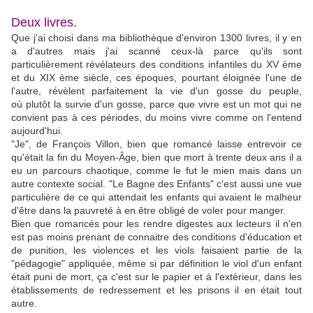
Deux livres.
Que j'ai choisi dans ma bibliothèque d'environ 1300 livres, il y en
a d'autres mais j'ai scanné ceux-là parce qu'ils sont
particulièrement révélateurs des conditions infantiles du XV ème
et du XIX ème siècle, ces époques, pourtant éloignée l'une de
l'autre, révèlent parfaitement la vie d'un gosse du peuple,
où plutôt la survie d'un gosse, parce que vivre est un mot qui ne
convient pas à ces périodes, du moins vivre comme on l'entend
aujourd'hui.
"Je", de François Villon, bien que romancé laisse entrevoir ce
qu'était la fin du Moyen-Âge, bien que mort à trente deux ans il a
eu un parcours chaotique, comme le fut le mien mais dans un
autre contexte social. "Le Bagne des Enfants" c'est aussi une vue
particulière de ce qui attendait les enfants qui avaient le malheur
d'être dans la pauvreté à en être obligé de voler pour manger.
Bien que romancés pour les rendre digestes aux lecteurs il n'en
est pas moins prenant de connaitre des conditions d'éducation et
de punition, les violences et les viols faisaient partie de la
"pédagogie" appliquée, même si par définition le viol d'un enfant
était puni de mort, ça c'est sur le papier et à l'extérieur, dans les
établissements de redressement et les prisons il en était tout
autre.