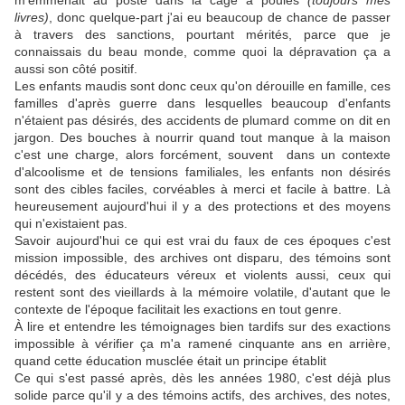
m'emmenait au poste dans la cage à poules
(toujours mes
livres)
, donc quelque-part j'ai eu beaucoup de chance de passer
à travers des sanctions, pourtant mérités, parce que je
connaissais du beau monde, comme quoi la dépravation ça a
aussi son côté positif.
Les enfants maudis sont donc ceux qu'on dérouille en famille, ces
familles d'après guerre dans lesquelles beaucoup d'enfants
n'étaient pas désirés, des accidents de plumard comme on dit en
jargon. Des bouches à nourrir quand tout manque à la maison
c'est une charge, alors forcément, souvent dans un contexte
d'alcoolisme et de tensions familiales, les enfants non désirés
sont des cibles faciles, corvéables à merci et facile à battre. Là
heureusement aujourd'hui il y a des protections et des moyens
qui n'existaient pas.
Savoir aujourd'hui ce qui est vrai du faux de ces époques c'est
mission impossible, des archives ont disparu, des témoins sont
décédés, des éducateurs véreux et violents aussi, ceux qui
restent sont des vieillards à la mémoire volatile, d'autant que le
contexte de l'époque facilitait les exactions en tout genre.
À lire et entendre les témoignages bien tardifs sur des exactions
impossible à vérifier ça m'a ramené cinquante ans en arrière,
quand cette éducation musclée était un principe établit
Ce qui s'est passé après, dès les années 1980, c'est déjà plus
solide parce qu'il y a des témoins actifs, des archives, des notes,