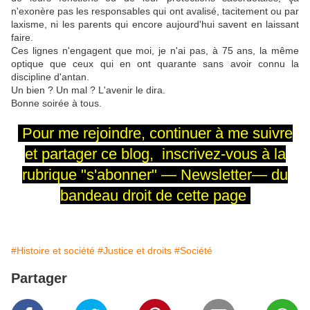
n'exonère pas les responsables qui ont avalisé, tacitement ou par
laxisme, ni les parents qui encore aujourd'hui savent en laissant
faire.
Ces lignes n'engagent que moi, je n'ai pas, à 75 ans, la même
optique que ceux qui en ont quarante sans avoir connu la
discipline d'antan.
Un bien ? Un mal ? L'avenir le dira.
Bonne soirée à tous.
Pour me rejoindre,
continuer
à me
suivre
et partager
ce blog, inscrivez-vous
à la
rubrique
"s'abonner" —
Newsletter—
du
bandeau
droit
de cette page
#Histoire et société
#Justice et droits
#Société
Partager