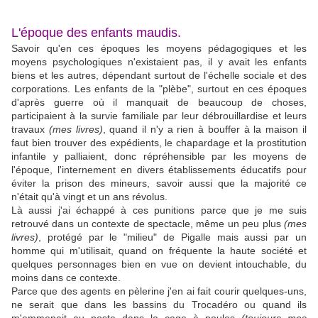
L'époque des enfants maudis.
Savoir qu'en ces époques les moyens pédagogiques et les
moyens psychologiques n'existaient pas, il y avait les enfants
biens et les autres, dépendant surtout de l'échelle sociale et des
corporations. Les enfants de la "plèbe", surtout en ces époques
d'après guerre où il manquait de beaucoup de choses,
participaient à la survie familiale par leur débrouillardise et leurs
travaux
(mes livres)
, quand il n'y a rien à bouffer à la maison il
faut bien trouver des expédients, le chapardage et la prostitution
infantile y palliaient, donc répréhensible par les moyens de
l'époque, l'internement en divers établissements éducatifs pour
éviter la prison des mineurs, savoir aussi que la majorité ce
n'était qu'à vingt et un ans révolus.
Là aussi j'ai échappé à ces punitions parce que je me suis
retrouvé dans un contexte de spectacle, même un peu plus
(mes
livres)
, protégé par le "milieu" de Pigalle mais aussi par un
homme qui m'utilisait, quand on fréquente la haute société et
quelques personnages bien en vue on devient intouchable, du
moins dans ce contexte.
Parce que des agents en pèlerine j'en ai fait courir quelques-uns,
ne serait que dans les bassins du Trocadéro ou quand ils