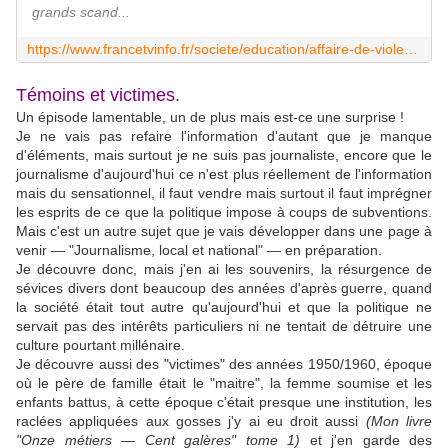
grands scand...
https://www.francetvinfo.fr/societe/education/affaire-de-violences-sexuelles-a-notre-dame-de-betharram/enquete-comme-on-etait-terrorises-on-ne-bougeait-pas-rencontre-avec-des-temoins-cles-de-l-affaire-notre-dame-de-betharram_7141806.html
Témoins et victimes.
Un épisode lamentable, un de plus mais est-ce une surprise !
Je ne vais pas refaire l'information d'autant que je manque
d'éléments, mais surtout je ne suis pas journaliste, encore que le
journalisme d'aujourd'hui ce n'est plus réellement de l'information
mais du sensationnel, il faut vendre mais surtout il faut imprégner
les esprits de ce que la politique impose à coups de subventions.
Mais c'est un autre sujet que je vais développer dans une page à
venir — "Journalisme, local et national" — en préparation.
Je découvre donc, mais j'en ai les souvenirs, la résurgence de
sévices divers dont beaucoup des années d'après guerre, quand
la société était tout autre qu'aujourd'hui et que la politique ne
servait pas des intérêts particuliers ni ne tentait de détruire une
culture pourtant millénaire.
Je découvre aussi des "victimes" des années 1950/1960, époque
où le père de famille était le "maitre", la femme soumise et les
enfants battus, à cette époque c'était presque une institution, les
raclées appliquées aux gosses j'y ai eu droit aussi
(Mon livre
"Onze métiers — Cent galères" tome 1)
et j'en garde des