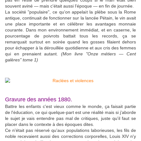
pas en reste de prendre quelques coups si le mari était bien
souvent aviné — mais c'était aussi l'époque — en fin de journée.
La société "populaire", ce qu'on appelait la plèbe sous la Rome
antique, continuait de fonctionner sur la lancée Pétain, le vin avait
une place importante et en célébrer les avantages monnaie
courante. Dans mon environnement immédiat, et en caserne, le
pourcentage de poivrots battait tous les records, ça se
remarquait surtout en soirée quand les gosses filaient dehors
pour échapper à la dérouillée quotidienne et aux cris des femmes
qui en prenaient autant.
(Mon livre "Onze métiers — Cent
galères" tome 1)
Gravure des années 1880.
Battre les enfants c'est vieux comme le monde, ça faisait partie
de l'éducation, ce qui quelque-part est une réalité mais si j'aborde
le sujet je vais entendre pas mal de critiques, juste qu'il faut se
placer dans le contexte à des époques dites.
Ce n'était pas réservé qu'aux populations laborieuses, les fils de
noble recevaient aussi des corrections corporelles, Louis XIV n'y