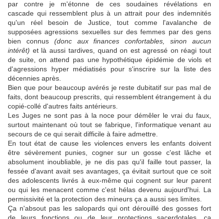
par contre je m'étonne de ces soudaines révélations en
cascade qui ressemblent plus à un attrait pour des indemnités
qu'un réel besoin de Justice, tout comme l'avalanche de
supposées agressions sexuelles sur des femmes par des gens
bien connus
(donc aux finances confortables, sinon aucun
intérêt)
et là aussi tardives, quand on est agressé on réagi tout
de suite, on attend pas une hypothétique épidémie de viols et
d'agressions hyper médiatisés pour s'inscrire sur la liste des
décennies après.
Bien que pour beaucoup avérés je reste dubitatif sur pas mal de
faits, dont beaucoup prescrits, qui ressemblent étrangement à du
copié-collé d'autres faits antérieurs.
Les Juges ne sont pas à la noce pour démêler le vrai du faux,
surtout maintenant où tout se fabrique, l'informatique venant au
secours de ce qui serait difficile à faire admettre.
En tout état de cause les violences envers les enfants doivent
être sévèrement punies, cogner sur un gosse c'est lâche et
absolument inoubliable, je ne dis pas qu'il faille tout passer, la
fessée d'avant avait ses avantages, ça évitait surtout que ce soit
des adolescents livrés à eux-même qui cognent sur leur parent
ou qui les menacent comme c'est hélas devenu aujourd'hui. La
permissivité et la protection des mineurs ça a aussi ses limites.
Ça n'absout pas les salopards qui ont dérouillé des gosses fort
de leurs fonctions ou de leur protections sacerdotales, ça