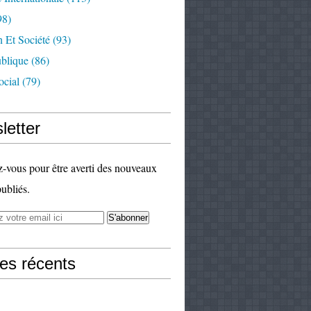
98)
 Et Société
(93)
ublique
(86)
ocial
(79)
letter
vous pour être averti des nouveaux
publiés.
les récents