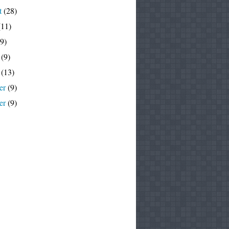
t
(28)
11)
9)
(9)
(13)
er
(9)
er
(9)