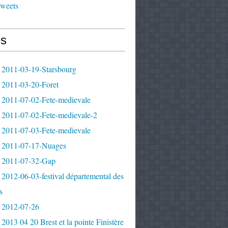
tweets
s
 2011-03-19-Starsbourg
 2011-03-20-Foret
 2011-07-02-Fete-medievale
 2011-07-02-Fete-medievale-2
 2011-07-03-Fete-medievale
 2011-07-17-Nuages
 2011-07-32-Gap
2012-06-03-festival départemental des
s
 2012-07-26
2013 04 20 Brest et la pointe Finistère