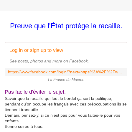
Preuve que l'État protège la racaille.
Log in or sign up to view
See posts, photos and more on Facebook.
https://www.facebook.com/login/?next=https%3A%2F%2Fwww.facebook.com%2F100000835186397%2Fvideos%2F2035866579919723%2F
La France de Macron
Pas facile d'éviter le sujet.
Savoir que la racaille qui fout le bordel ça sert la politique,
pendant qu'on occupe les français avec ces préoccupations ils se
tiennent tranquille.
Demain, pensez-y, si ce n'est pas pour vous faites-le pour vos
enfants.
Bonne soirée à tous.