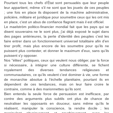
Pourtant tous les chefs d'État sont persuadés que leur peuple
leur appartient, même s'il ne sont que les jouets de ces peuples
; une fois en place ils disposent de la machine administrative,
policière, militaire et juridique pour soumettre ceux qui les ont mis
en place, c'est un abus de confiance flagrant mais il est officiel.
Le maelström politico-financier mondial fait que les pays qui se
disent souverains ne le sont plus, j'ai déjà exposé le sujet dans
des pages antérieures, la perte d'identité des peuples c'est les
faire entrer dans un fonctionnement universel totalitaire afin d'en
tirer profit, mais plus encore de les soumettre pour qu'ils ne
puissent plus contester, et donner le maximum d'eux, sans qu'ils
puissent s'y opposer.
Nos "élites" politiques, ceux qui veulent nous obliger, par la force
si nécessaire, à intégrer une culture différente, se fichent
royalement des diverses tendances religieuses et
communautaires, ce qu'ils veulent c'est dominer à vie, une forme
de monarchie absolue à l'échelle planétaire, pourtant ils en
dépendent de ces tendances, mais on leur faire croire le
contraire, comme à des marionnettes qu'ils sont.
Bien entendu la seule force de persuasion est inefficace, par
contre des arguments plus subtils ont plus de chance de
neutraliser les opposants en douceur, sans même qu'ils le
réalisent, manipuler la conscience, la rendre docile ; les