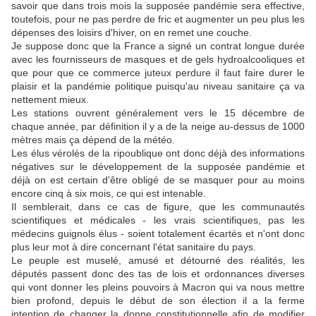
savoir que dans trois mois la supposée pandémie sera effective,
toutefois, pour ne pas perdre de fric et augmenter un peu plus les
dépenses des loisirs d'hiver, on en remet une couche.
Je suppose donc que la France a signé un contrat longue durée
avec les fournisseurs de masques et de gels hydroalcooliques et
que pour que ce commerce juteux perdure il faut faire durer le
plaisir et la pandémie politique puisqu'au niveau sanitaire ça va
nettement mieux.
Les stations ouvrent généralement vers le 15 décembre de
chaque année, par définition il y a de la neige au-dessus de 1000
mètres mais ça dépend de la météo.
Les élus vérolés de la ripoublique ont donc déjà des informations
négatives sur le développement de la supposée pandémie et
déjà on est certain d'être obligé de se masquer pour au moins
encore cinq à six mois, ce qui est intenable.
Il semblerait, dans ce cas de figure, que les communautés
scientifiques et médicales - les vrais scientifiques, pas les
médecins guignols élus - soient totalement écartés et n'ont donc
plus leur mot à dire concernant l'état sanitaire du pays.
Le peuple est muselé, amusé et détourné des réalités, les
députés passent donc des tas de lois et ordonnances diverses
qui vont donner les pleins pouvoirs à Macron qui va nous mettre
bien profond, depuis le début de son élection il a la ferme
intention de changer la donne constitutionnelle afin de modifier