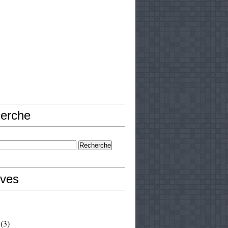
erche
ives
(3)