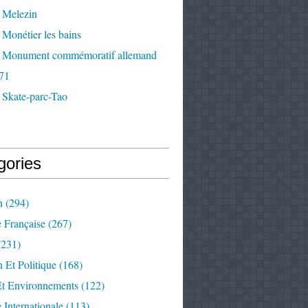
 Melezin
Monétier les bains
 Monument commémoratif allemand
71
 Skate-parc-Tao
gories
n
(294)
e Française
(267)
231)
 Et Politique
(168)
Et Environnements
(122)
e Internationale
(113)