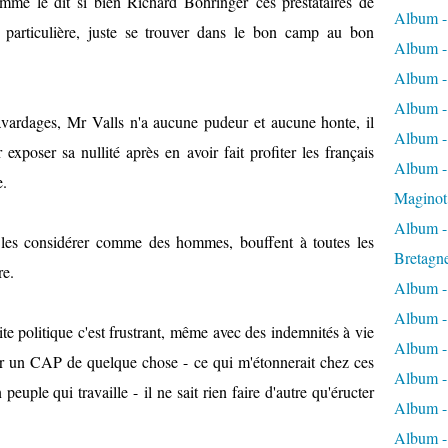
omme le dit si bien Richard Bohringer
ces prestataires de
Album -
he particulière, juste se trouver dans le bon camp au bon
Album -
Album -
Album -
avardages, Mr Valls n'a aucune pudeur et aucune honte, il
Album -
exposer sa nullité après en avoir fait profiter les français
Album - 
e.
Maginot
Album -
les considérer comme des hommes, bouffent à toutes les
Bretagn
re.
Album -
Album -
raite politique c'est frustrant, même avec des indemnités à vie
Album -
oir un CAP de quelque chose - ce qui m'étonnerait chez ces
Album -
uple qui travaille - il ne sait rien faire d'autre qu'éructer
Album - 
Album -