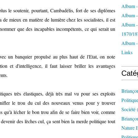
Album -
us le soutenir, pourtant, Cambadélis, fort de ses diplômes
Album - 
a de mieux en matière de lumière chez les socialistes, il est
Album -
 nommer que des incapables incompétents, ce qui serait un
1870/18
Album -
Links
'avec un banquier propulsé au plus haut de l'Etat, on note
n et d'intelligence, il faut laisser briller les avantages
Caté
nts.
Brianço
iques très élastiques, déjà très mal vu pour ses exploits
Politiqu
enifler le trou du cul des nouveaux venus pour y trouver
Société
(
plus qu'à lécher le bon trou afin de se faire bien voir, comme
Briançon
 devenir des lèches cul, ça sent bien la merde politique tout
Nature 
Politiqu