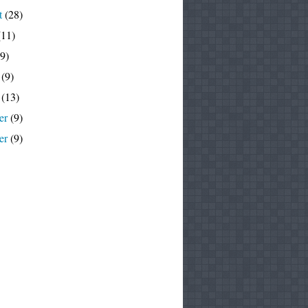
t
(28)
11)
9)
(9)
(13)
er
(9)
er
(9)