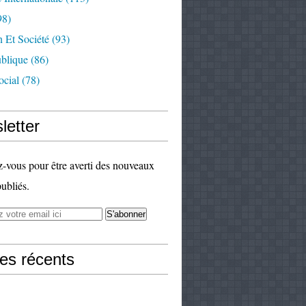
98)
 Et Société
(93)
ublique
(86)
ocial
(78)
letter
vous pour être averti des nouveaux
publiés.
les récents