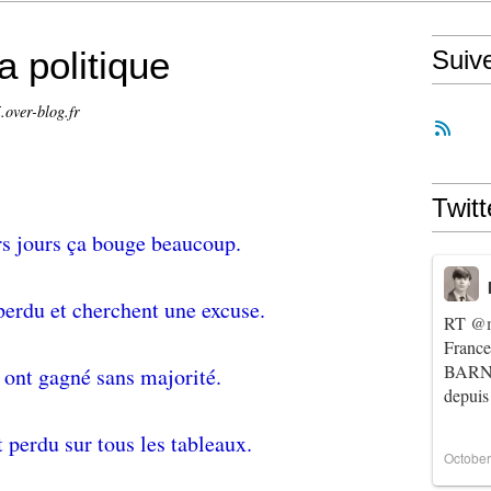
a politique
Suiv
.over-blog.fr
Twitt
rs jours ça bouge beaucoup.
perdu et cherchent une excuse.
RT
@m
Franc
BARNIE
 ont gagné sans majorité.
depuis
 perdu sur tous les tableaux.
October