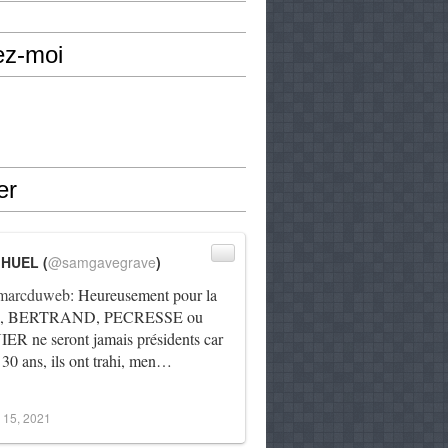
ez-moi
er
IHUEL (
@samgavegrave
)
arcduweb
: Heureusement pour la
e, BERTRAND, PECRESSE ou
R ne seront jamais présidents car
 30 ans, ils ont trahi, men…
 15, 2021