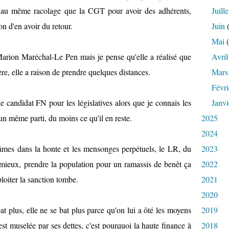
t au même racolage que la CGT pour avoir des adhérents,
Juille
on d'en avoir du retour.
Juin
(
Mai
(
Marion Maréchal-Le Pen mais je pense qu'elle a réalisé que
Avril
ère, elle a raison de prendre quelques distances.
Mars
Févri
e candidat FN pour les législatives alors que je connais les
Janvi
un même parti, du moins ce qu'il en reste.
2025
2024
âmes dans la honte et les mensonges perpétuels, le LR, du
2023
 mieux, prendre la population pour un ramassis de benêt ça
2022
loiter la sanction tombe.
2021
2020
t plus, elle ne se bat plus parce qu'on lui a ôté les moyens
2019
est muselée par ses dettes, c'est pourquoi la haute finance à
2018