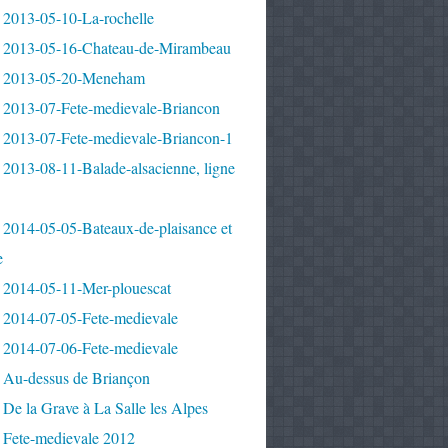
 2013-05-10-La-rochelle
 2013-05-16-Chateau-de-Mirambeau
 2013-05-20-Meneham
 2013-07-Fete-medievale-Briancon
 2013-07-Fete-medievale-Briancon-1
2013-08-11-Balade-alsacienne, ligne
 2014-05-05-Bateaux-de-plaisance et
e
 2014-05-11-Mer-plouescat
 2014-07-05-Fete-medievale
 2014-07-06-Fete-medievale
 Au-dessus de Briançon
De la Grave à La Salle les Alpes
 Fete-medievale 2012