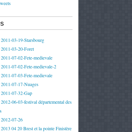
tweets
s
 2011-03-19-Starsbourg
 2011-03-20-Foret
 2011-07-02-Fete-medievale
 2011-07-02-Fete-medievale-2
 2011-07-03-Fete-medievale
 2011-07-17-Nuages
 2011-07-32-Gap
2012-06-03-festival départemental des
s
 2012-07-26
2013 04 20 Brest et la pointe Finistère