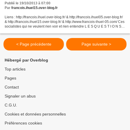
Publié le 19/10/2013 à 07:00
Par
francois.ihuel15.over-blog.fr
Liens : http://francois.ihuel.over-blog.fr/ & http://francois.ihuel05.over-blog.fr/
& http://francois.ihuel15.over-blog.fr/ & http://www.francois-ihuel-05.com/ Ces
socialistes qui ne veulent rien voir et rien entendre L E S Q U E S T I O N S G
E N A N...
< Page précédente
Page suivante >
Hébergé par Overblog
Top articles
Pages
Contact
Signaler un abus
C.G.U.
Cookies et données personnelles
Préférences cookies