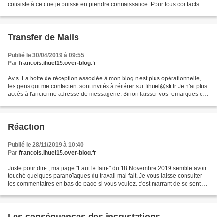
consiste à ce que je puisse en prendre connaissance. Pour tous contacts
écrire sur ma messagerie fihuel@sfr.fr....
Transfer de Mails
Publié le 30/04/2019 à 09:55
Par
francois.ihuel15.over-blog.fr
Avis. La boite de réception associée à mon blog n'est plus opérationnelle,
les gens qui me contactent sont invités à réitérer sur fihuel@sfr.fr Je n'ai plus
accès à l'ancienne adresse de messagerie. Sinon laisser vos remarques et
suggestions dans la rubrique...
Réaction
Publié le 28/11/2019 à 10:40
Par
francois.ihuel15.over-blog.fr
Juste pour dire ; ma page "Faut le faire" du 18 Novembre 2019 semble avoir
touché quelques paranoïaques du travail mal fait. Je vous laisse consulter
les commentaires en bas de page si vous voulez, c'est marrant de se sentir
visé quand on n'a rien à se...
Les conséquences des incrustations