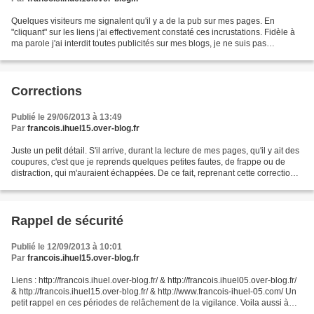
Quelques visiteurs me signalent qu'il y a de la pub sur mes pages. En
"cliquant" sur les liens j'ai effectivement constaté ces incrustations. Fidèle à
ma parole j'ai interdit toutes publicités sur mes blogs, je ne suis pas
intéressé par l'appât du gain...
Corrections
Publié le 29/06/2013 à 13:49
Par
francois.ihuel15.over-blog.fr
Juste un petit détail. S'il arrive, durant la lecture de mes pages, qu'il y ait des
coupures, c'est que je reprends quelques petites fautes, de frappe ou de
distraction, qui m'auraient échappées. De ce fait, reprenant cette correction
par les nombreuses...
Rappel de sécurité
Publié le 12/09/2013 à 10:01
Par
francois.ihuel15.over-blog.fr
Liens : http://francois.ihuel.over-blog.fr/ & http://francois.ihuel05.over-blog.fr/
& http://francois.ihuel15.over-blog.fr/ & http://www.francois-ihuel-05.com/ Un
petit rappel en ces périodes de relâchement de la vigilance. Voila aussi à
quoi peuvent...