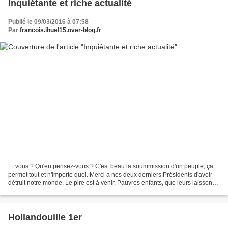
Inquiétante et riche actualité
Publié le 09/03/2016 à 07:58
Par
francois.ihuel15.over-blog.fr
Et vous ? Qu'en pensez-vous ? C'est beau la soummission d'un peuple, ça
permet tout et n'importe quoi. Merci à nos deux derniers Présidents d'avoir
détruit notre monde. Le pire est à venir. Pauvres enfants, que leurs laissons-
nous !
Hollandouille 1er