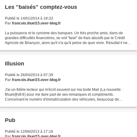
Les "baisés" comptez-vous
Publié le 14/01/2014 à 18:22
Par
francois.ihuel15.over-blog.fr
La puissance et le cynisme des banques. Un très proche amis, dans de
grandes difficultés financières, se voit "taxé" de frais abusifs par le Crédit
Agricole de Briançon, alors qu'il n'a qu'à peine de quoi vivre. Résultat il ne
mange pas tous les jours...
Illusion
Publié le 26/04/2014 à 07:39
Par
francois.ihuel15.over-blog.fr
J'ai un fidèle lecteur qui m'écrit souvent sur ma boite Mail (La nouvelle :
fihuel@sfr.fr) pour me faire part de ses remarques et compliments.
Concernant le numéro d'immatriculation des véhicules, beaucoup de
transporteurs ont leur siège social à Paris...
Pub
Publié le 12/06/2013 à 17:16
Par
francois.ihuel15.over-blog.fr