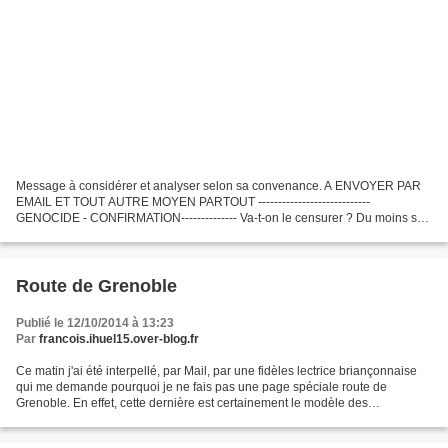
Message à considérer et analyser selon sa convenance. A ENVOYER PAR
EMAIL ET TOUT AUTRE MOYEN PARTOUT ----------------------------
GENOCIDE - CONFIRMATION-------------- Va-t-on le censurer ? Du moins sur
les réseaux sociaux. Possible, on n'aime pas les...
Route de Grenoble
Publié le 12/10/2014 à 13:23
Par
francois.ihuel15.over-blog.fr
Ce matin j'ai été interpellé, par Mail, par une fidèles lectrice briançonnaise
qui me demande pourquoi je ne fais pas une page spéciale route de
Grenoble. En effet, cette dernière est certainement le modèle des
dégradations de tout ce que peut rassembler...