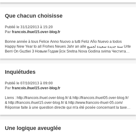
Que chacun choisisse
Publié le 31/12/2013 à 15:20
Par
francois.ihuel15.over-blog.fr
Bonne année à tous Felice Anno Nuovo a tutti Feliz Año Nuevo a todos
Happy New Year to all Frohes Neues Jahr an alle سنة جديدة سعيدة لجميع Urte
Berri On Guztiei З Новым Годам ўсіх Sretna Nova Godina svima Честита
Нова Година на всички Feliç Any Nou a...
Inquiétudes
Publié le 07/10/2013 à 09:00
Par
francois.ihuel15.over-blog.fr
Liens : http://francois.ihuel.over-blog.fr/ & http://francois.ihuel05.over-blog.fr/
& http://francois.ihuel15.over-blog.fr/ & http://www.francois-ihuel-05.com/
Réponse faite à une question directe qui m'a été posée concernant la taxe
de séjour à Briançon....
Une logique aveuglée