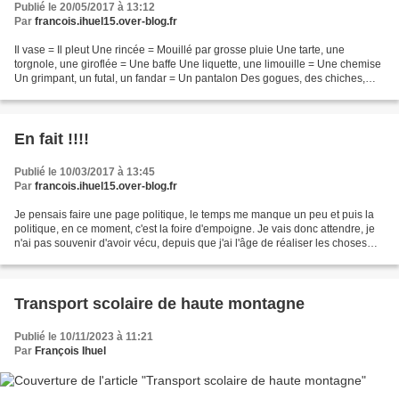
Publié le 20/05/2017 à 13:12
Par
francois.ihuel15.over-blog.fr
Il vase = Il pleut Une rincée = Mouillé par grosse pluie Une tarte, une
torgnole, une giroflée = Une baffe Une liquette, une limouille = Une chemise
Un grimpant, un futal, un fandar = Un pantalon Des gogues, des chiches,
des chiottes = WC Un galurin,...
En fait !!!!
Publié le 10/03/2017 à 13:45
Par
francois.ihuel15.over-blog.fr
Je pensais faire une page politique, le temps me manque un peu et puis la
politique, en ce moment, c'est la foire d'empoigne. Je vais donc attendre, je
n'ai pas souvenir d'avoir vécu, depuis que j'ai l'âge de réaliser les choses
autour de moi, un tel...
Transport scolaire de haute montagne
Publié le 10/11/2023 à 11:21
Par
François Ihuel