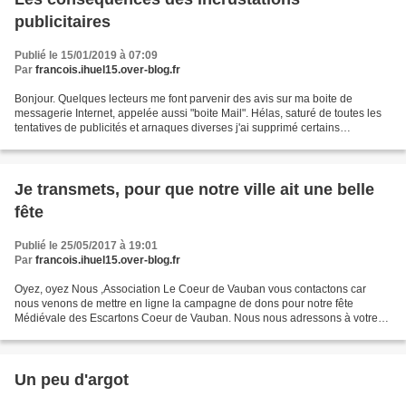
publicitaires
Publié le 15/01/2019 à 07:09
Par
francois.ihuel15.over-blog.fr
Bonjour. Quelques lecteurs me font parvenir des avis sur ma boite de
messagerie Internet, appelée aussi "boite Mail". Hélas, saturé de toutes les
tentatives de publicités et arnaques diverses j'ai supprimé certains
messages n'en connaissant pas les auteurs....
Je transmets, pour que notre ville ait une belle
fête
Publié le 25/05/2017 à 19:01
Par
francois.ihuel15.over-blog.fr
Oyez, oyez Nous ,Association Le Coeur de Vauban vous contactons car
nous venons de mettre en ligne la campagne de dons pour notre fête
Médiévale des Escartons Coeur de Vauban. Nous nous adressons à votre
bon coeur car ils nous manquent quelques Euros...
Un peu d'argot