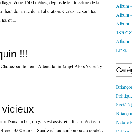
llage. Voire 1500 mètres, depuis le feu tricolore de la
Album -
n haut de la rue de la Libération. Certes, ce sont les
Album - 
lles où...
Album -
1870/18
Album -
Links
uin !!!
 Cliquez sur le lien - Attend la fin !.mp4 Alors ? C'est-y
Caté
Brianço
Politiqu
Société
(
vicieux
Briançon
> > Dans un bar, un gars est assis, et il lit sur l'écriteau
Nature 
- Bière : 3,00 euros - Sandwich au jambon ou au poulet :
Politiqu