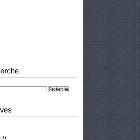
erche
ives
(3)