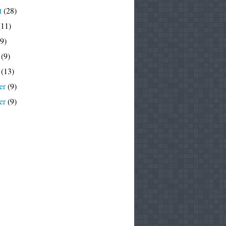
t
(28)
11)
9)
(9)
(13)
er
(9)
er
(9)