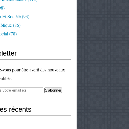
98)
 Et Société
(93)
ublique
(86)
ocial
(78)
letter
vous pour être averti des nouveaux
publiés.
les récents