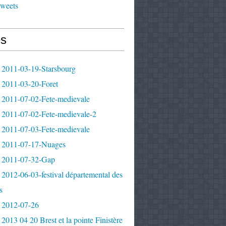
tweets
s
 2011-03-19-Starsbourg
 2011-03-20-Foret
 2011-07-02-Fete-medievale
 2011-07-02-Fete-medievale-2
 2011-07-03-Fete-medievale
 2011-07-17-Nuages
 2011-07-32-Gap
2012-06-03-festival départemental des
s
 2012-07-26
2013 04 20 Brest et la pointe Finistère