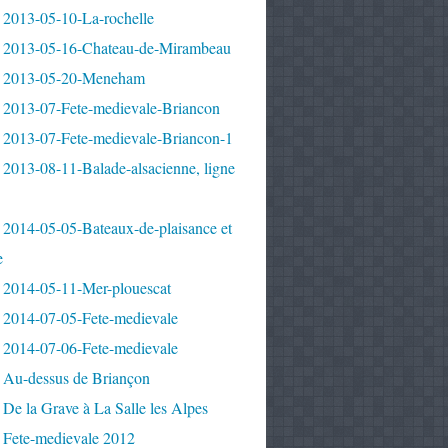
 2013-05-10-La-rochelle
 2013-05-16-Chateau-de-Mirambeau
 2013-05-20-Meneham
 2013-07-Fete-medievale-Briancon
 2013-07-Fete-medievale-Briancon-1
2013-08-11-Balade-alsacienne, ligne
 2014-05-05-Bateaux-de-plaisance et
e
 2014-05-11-Mer-plouescat
 2014-07-05-Fete-medievale
 2014-07-06-Fete-medievale
 Au-dessus de Briançon
De la Grave à La Salle les Alpes
 Fete-medievale 2012