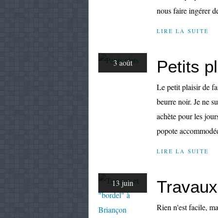
nous faire ingérer de
LIRE LA SUITE
Petits p
3 août
Le petit plaisir de f
beurre noir. Je ne su
achète pour les jour
popote accommodée 
LIRE LA SUITE
Travaux 
13 juin
Rien n'est facile, m