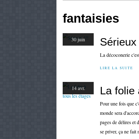
fantaisies
Sérieux 
30 juin
La décoconerie c'est 
LIRE LA SUITE
La folie
14 avr.
Pour une fois que c'
monde sera d'accord,
pages de délires et 
se priver, ça ne fait