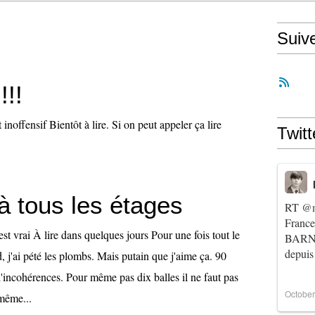
Suiv
!!!
inoffensif Bientôt à lire. Si on peut appeler ça lire
Twitt
 à tous les étages
RT
@m
Franc
est vrai À lire dans quelques jours Pour une fois tout le
BARNIE
depuis
 j'ai pété les plombs. Mais putain que j'aime ça. 90
d'incohérences. Pour même pas dix balles il ne faut pas
October
 même...