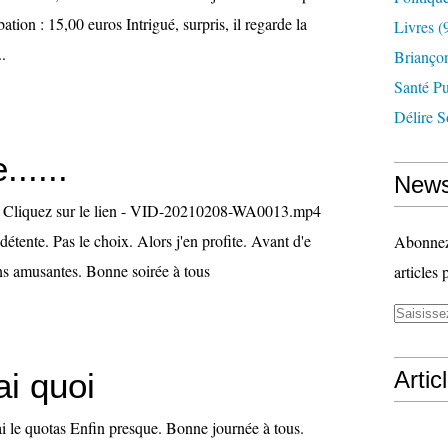
ation : 15,00 euros Intrigué, surpris, il regarde la
Livres
(
..
Briançon
Santé P
Délire S
......
News
te Cliquez sur le lien - VID-20210208-WA0013.mp4
détente. Pas le choix. Alors j'en profite. Avant d'e
Abonnez-
s amusantes. Bonne soirée à tous
articles 
ai quoi
Artic
ai le quotas Enfin presque. Bonne journée à tous.