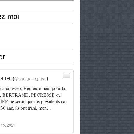
ez-moi
er
IHUEL (
@samgavegrave
)
arcduweb
: Heureusement pour la
e, BERTRAND, PECRESSE ou
R ne seront jamais présidents car
 30 ans, ils ont trahi, men…
 15, 2021