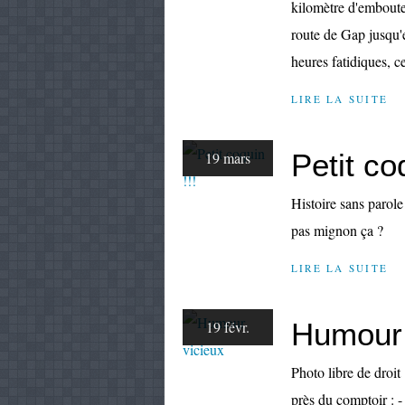
kilomètre d'emboutei
route de Gap jusqu'e
heures fatidiques, ce
LIRE LA SUITE
Petit coq
19 mars
Histoire sans parole
pas mignon ça ?
LIRE LA SUITE
Humour 
19 févr.
Photo libre de droit 
près du comptoir : 