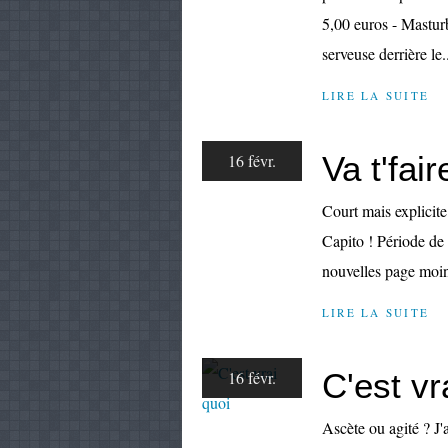
5,00 euros - Masturb
serveuse derrière le.
LIRE LA SUITE
Va t'faire
16 févr.
Court mais explici
Capito ! Période de 
nouvelles page moin
LIRE LA SUITE
C'est vr
16 févr.
Ascète ou agité ? J'