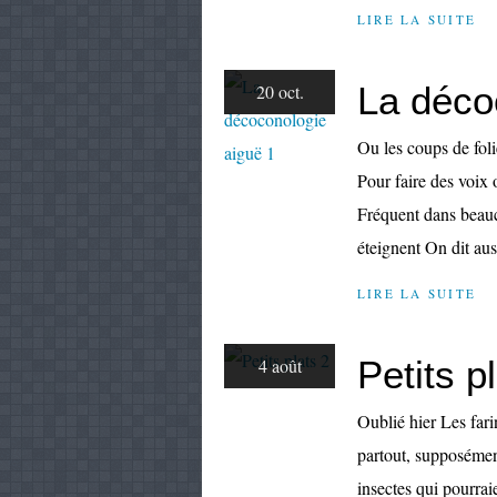
LIRE LA SUITE
La déco
20 oct.
Ou les coups de foli
Pour faire des voix
Fréquent dans beauc
éteignent On dit aus
LIRE LA SUITE
Petits p
4 août
Oublié hier Les fari
partout, supposément
insectes qui pourraie