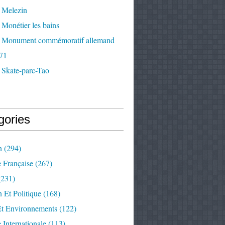
 Melezin
Monétier les bains
 Monument commémoratif allemand
71
 Skate-parc-Tao
gories
n
(294)
e Française
(267)
231)
 Et Politique
(168)
Et Environnements
(122)
e Internationale
(113)