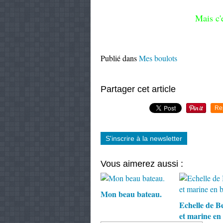
Mais c'
Publié dans
Mes boulots
Partager cet article
Re
S'inscrire à la newsletter
Vous aimerez aussi :
Mon beau bateau.
Echelle de B
et marine en 