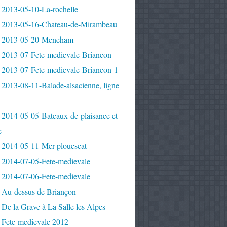
 2013-05-10-La-rochelle
 2013-05-16-Chateau-de-Mirambeau
 2013-05-20-Meneham
 2013-07-Fete-medievale-Briancon
 2013-07-Fete-medievale-Briancon-1
2013-08-11-Balade-alsacienne, ligne
 2014-05-05-Bateaux-de-plaisance et
e
 2014-05-11-Mer-plouescat
 2014-07-05-Fete-medievale
 2014-07-06-Fete-medievale
 Au-dessus de Briançon
De la Grave à La Salle les Alpes
 Fete-medievale 2012