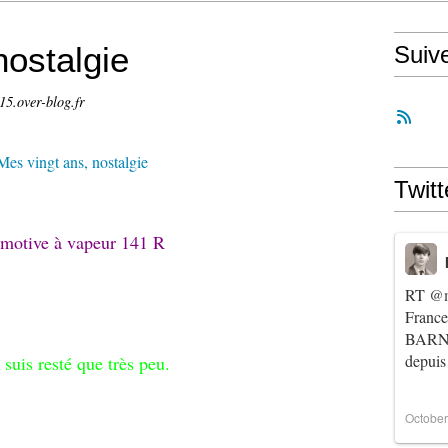
nostalgie
Suiv
15.over-blog.fr
Twitt
motive à vapeur 141 R
RT
@m
Franc
BARNIE
depuis
 suis resté que très peu.
October