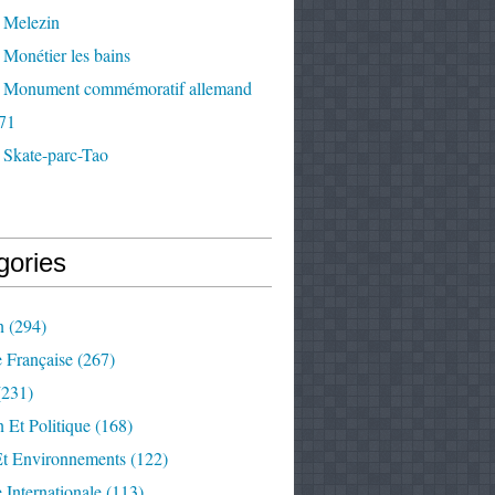
 Melezin
Monétier les bains
 Monument commémoratif allemand
71
 Skate-parc-Tao
gories
n
(294)
e Française
(267)
231)
 Et Politique
(168)
Et Environnements
(122)
e Internationale
(113)