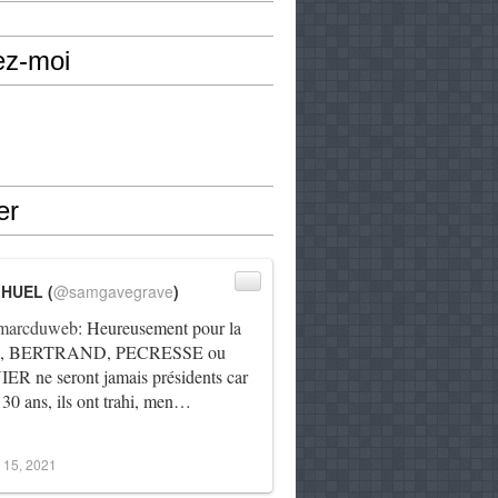
ez-moi
er
IHUEL (
@samgavegrave
)
arcduweb
: Heureusement pour la
e, BERTRAND, PECRESSE ou
R ne seront jamais présidents car
 30 ans, ils ont trahi, men…
 15, 2021