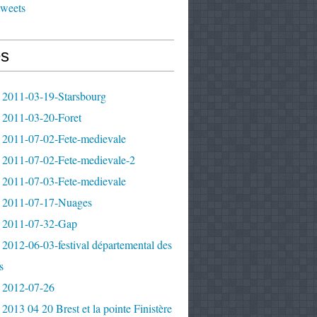
tweets
s
 2011-03-19-Starsbourg
 2011-03-20-Foret
 2011-07-02-Fete-medievale
 2011-07-02-Fete-medievale-2
 2011-07-03-Fete-medievale
 2011-07-17-Nuages
 2011-07-32-Gap
2012-06-03-festival départemental des
s
 2012-07-26
2013 04 20 Brest et la pointe Finistère