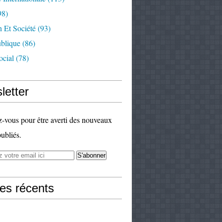
98)
 Et Société
(93)
ublique
(86)
ocial
(78)
letter
vous pour être averti des nouveaux
publiés.
les récents