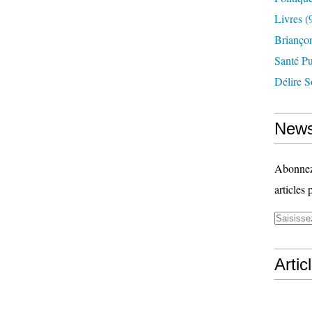
Livres
(
Briançon
Santé P
Délire S
News
Abonnez-
articles 
Artic