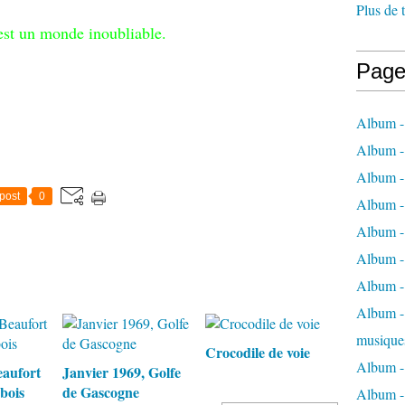
Plus de 
est un monde inoubliable.
Page
Album -
Album -
Album -
post
0
Album -
Album -
Album -
Album -
Album - 
musique
Crocodile de voie
Album -
eaufort
Janvier 1969, Golfe
bois
de Gascogne
Album - 