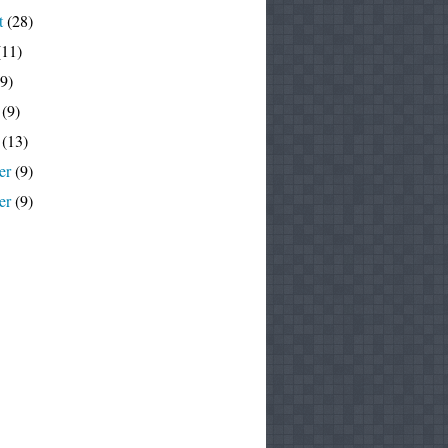
t
(28)
11)
9)
(9)
(13)
er
(9)
er
(9)