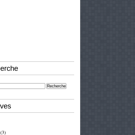
erche
ives
(3)