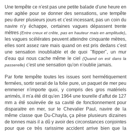
Une tempête ce n'est pas une petite balade
d'une heure
en
mer agitée pour se donner des sensations, une tempête
peu durer plusieurs jours et c'est incessant, pas un coin du
navire n'y échappe, certaines vagues dépassent trente
mètres
,
(Entre creux et crête, pas en hauteur mais en amplitude)
les vagues scélérates peuvent atteindre cinquante mètres,
elles sont assez rare mais quand on est pris dedans c'est
une sensation inoubliable et de quoi "flipper", un mur
d'eau qui nous cache même le ciel
(Quand on est dans la
c'est une sensation qu'on n'oublie jamais.
passerelle)
Par forte tempête toutes les issues sont hermétiquement
fermées, sortir serait de la folie pure, un paquet de mer peu
emmener n'importe quoi, y compris des gros matériels
arrimés, il m'a été dit qu'en 1964 une tourelle d'affut de 127
mm a été soulevée de sa cavité de fonctionnement pour
disparaitre en mer, sur le Chevalier Paul, navire de la
même classe que Du-Chayla, ça pèse plusieurs dizaines
de tonnes mais il a dû y avoir des circonstances conjointes
pour que ce très rarissime accident arrive bien que la