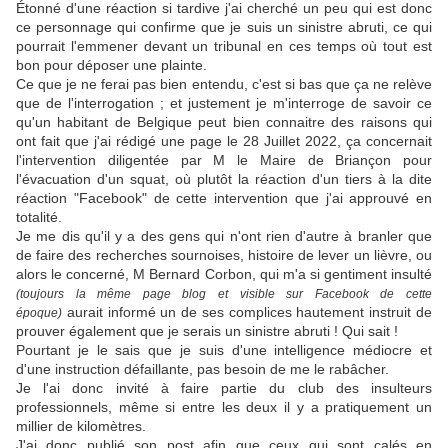
Étonné d'une réaction si tardive j'ai cherché un peu qui est donc
ce personnage qui confirme que je suis un sinistre abruti, ce qui
pourrait l'emmener devant un tribunal en ces temps où tout est
bon pour déposer une plainte.
Ce que je ne ferai pas bien entendu, c'est si bas que ça ne relève
que de l'interrogation ; et justement je m'interroge de savoir ce
qu'un habitant de Belgique peut bien connaitre des raisons qui
ont fait que j'ai rédigé une page le 28 Juillet 2022, ça concernait
l'intervention diligentée par M le Maire de Briançon pour
l'évacuation d'un squat, où plutôt la réaction d'un tiers à la dite
réaction "Facebook" de cette intervention que j'ai approuvé en
totalité.
Je me dis qu'il y a des gens qui n'ont rien d'autre à branler que
de faire des recherches sournoises, histoire de lever un lièvre, ou
alors le concerné, M Bernard Corbon, qui m'a si gentiment insulté
(toujours la même page blog et visible sur Facebook de cette
aurait informé un de ses complices hautement instruit de
époque)
prouver également que je serais un sinistre abruti ! Qui sait !
Pourtant je le sais que je suis d'une intelligence médiocre et
d'une instruction défaillante, pas besoin de me le rabâcher.
Je l'ai donc invité à faire partie du club des insulteurs
professionnels, même si entre les deux il y a pratiquement un
millier de kilomètres.
J'ai donc publié son post afin que ceux qui sont calés en