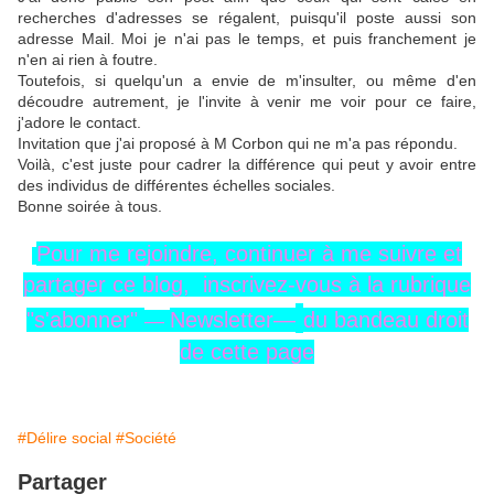
recherches d'adresses se régalent, puisqu'il poste aussi son
adresse Mail. Moi je n'ai pas le temps, et puis franchement je
n'en ai rien à foutre.
Toutefois, si quelqu'un a envie de m'insulter, ou même d'en
découdre autrement, je l'invite à venir me voir pour ce faire,
j'adore le contact.
Invitation que j'ai proposé à M Corbon qui ne m'a pas répondu.
Voilà, c'est juste pour cadrer la différence qui peut y avoir entre
des individus de différentes échelles sociales.
Bonne soirée à tous.
Pour me rejoindre,
continuer à me
suivre
et
partager ce blog, inscrivez-vous
à la rubrique
"s'abonner"
Newsletter—
du
bandeau
droit
—
de cette page
#Délire social
#Société
Partager