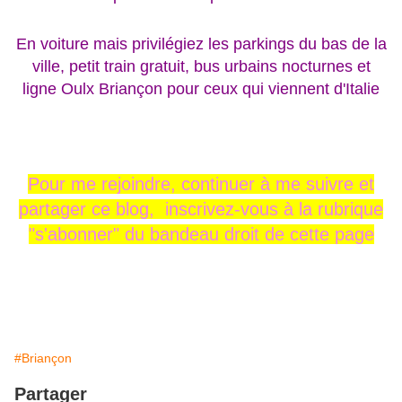
En voiture mais privilégiez les parkings du bas de la
ville, petit train gratuit, bus urbains nocturnes et
ligne Oulx Briançon pour ceux qui viennent d'Italie
Pour me rejoindre,
continuer à me
suivre
et
partager ce blog, inscrivez-vous
à la rubrique
"s'abonner" du
bandeau
droit
de cette page
#Briançon
Partager