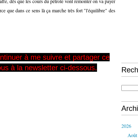
gaffe, dès que les cours du pétrole vont remonter on va payer
arce que dans ce sens là ça marche très fort "l'équilibre" des
ntinuer à me suivre et partager ce
ous à la newsletter ci-dessous.
Rech
Arch
2026
Août