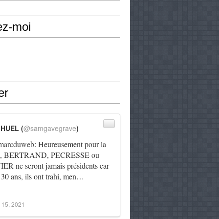
ez-moi
er
IHUEL (
@samgavegrave
)
arcduweb
: Heureusement pour la
e, BERTRAND, PECRESSE ou
R ne seront jamais présidents car
 30 ans, ils ont trahi, men…
 15, 2021