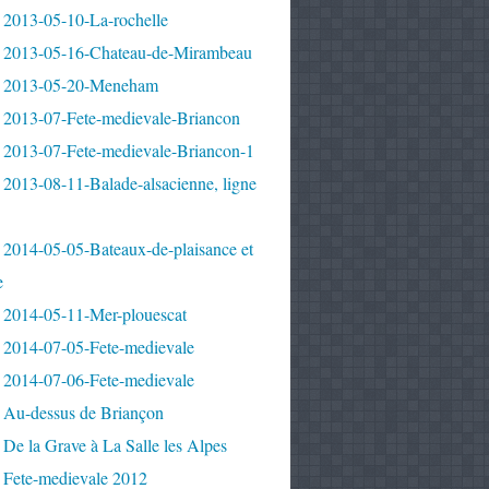
 2013-05-10-La-rochelle
 2013-05-16-Chateau-de-Mirambeau
 2013-05-20-Meneham
 2013-07-Fete-medievale-Briancon
 2013-07-Fete-medievale-Briancon-1
2013-08-11-Balade-alsacienne, ligne
 2014-05-05-Bateaux-de-plaisance et
e
 2014-05-11-Mer-plouescat
 2014-07-05-Fete-medievale
 2014-07-06-Fete-medievale
 Au-dessus de Briançon
De la Grave à La Salle les Alpes
 Fete-medievale 2012