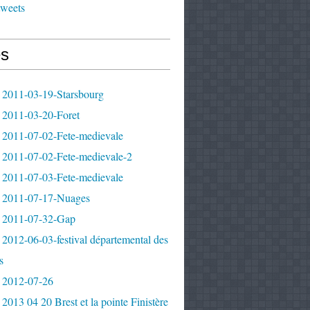
tweets
s
 2011-03-19-Starsbourg
 2011-03-20-Foret
 2011-07-02-Fete-medievale
 2011-07-02-Fete-medievale-2
 2011-07-03-Fete-medievale
 2011-07-17-Nuages
 2011-07-32-Gap
2012-06-03-festival départemental des
s
 2012-07-26
2013 04 20 Brest et la pointe Finistère