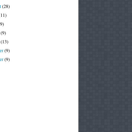
t
(28)
11)
9)
(9)
(13)
er
(9)
er
(9)