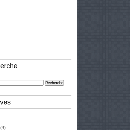
erche
ives
(3)