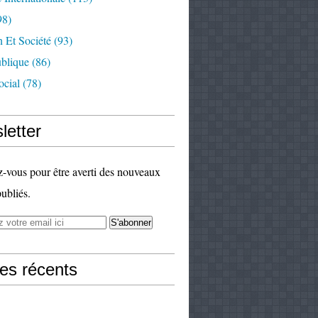
98)
 Et Société
(93)
ublique
(86)
ocial
(78)
letter
vous pour être averti des nouveaux
publiés.
les récents