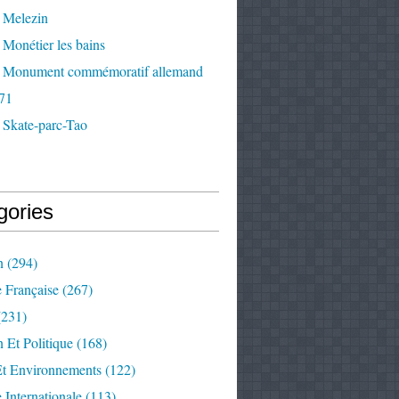
 Melezin
Monétier les bains
 Monument commémoratif allemand
71
 Skate-parc-Tao
gories
n
(294)
e Française
(267)
231)
 Et Politique
(168)
Et Environnements
(122)
e Internationale
(113)