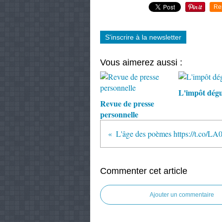
Re
S'inscrire à la newsletter
Vous aimerez aussi :
L'impôt dégu
Revue de presse
personnelle
Commenter cet article
Ajouter un commentaire