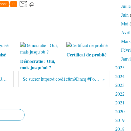
post
0
Juille
Juin
(
Mai
(
Avril
Mars
Févri
isé
Certificat de probité
Janvi
Démocratie : Oui,
mais jusqu'où ?
2025
2024
L'âge des poèmes https://t.co/LA0JYyKFfg
Se sucrer https://t.co/d1c8m9Dncq #Politique...
2023
2022
2021
2020
2019
2018