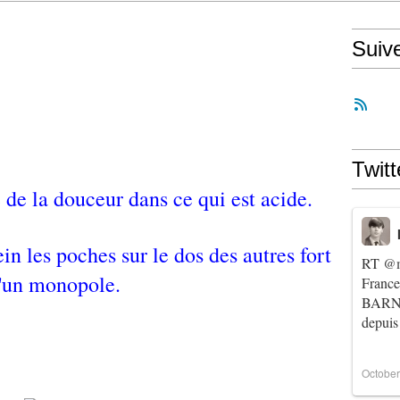
Suiv
Twitt
e de la douceur dans ce qui est acide.
ein les poches sur le dos des autres fort
RT
@m
'un monopole.
Franc
BARNIE
depuis
October