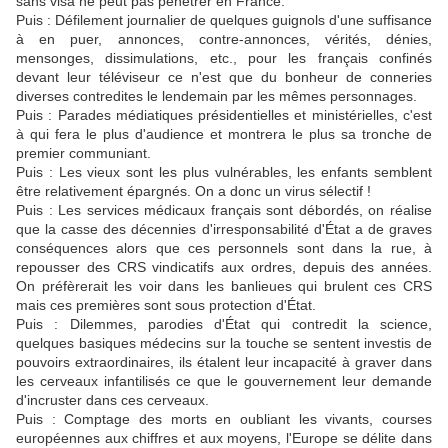
sans visa ne peut pas pénétrer en France.
Puis : Défilement journalier de quelques guignols d'une suffisance
à en puer, annonces, contre-annonces, vérités, dénies,
mensonges, dissimulations, etc., pour les français confinés
devant leur téléviseur ce n'est que du bonheur de conneries
diverses contredites le lendemain par les mêmes personnages.
Puis : Parades médiatiques présidentielles et ministérielles, c'est
à qui fera le plus d'audience et montrera le plus sa tronche de
premier communiant.
Puis : Les vieux sont les plus vulnérables, les enfants semblent
être relativement épargnés. On a donc un virus sélectif !
Puis : Les services médicaux français sont débordés, on réalise
que la casse des décennies d'irresponsabilité d'État a de graves
conséquences alors que ces personnels sont dans la rue, à
repousser des CRS vindicatifs aux ordres, depuis des années.
On préfèrerait les voir dans les banlieues qui brulent ces CRS
mais ces premières sont sous protection d'État.
Puis : Dilemmes, parodies d'État qui contredit la science,
quelques basiques médecins sur la touche se sentent investis de
pouvoirs extraordinaires, ils étalent leur incapacité à graver dans
les cerveaux infantilisés ce que le gouvernement leur demande
d'incruster dans ces cerveaux.
Puis : Comptage des morts en oubliant les vivants, courses
européennes aux chiffres et aux moyens, l'Europe se délite dans