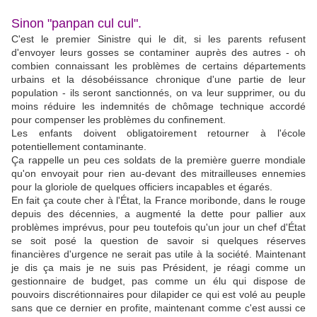
Sinon "panpan cul cul".
C'est le premier Sinistre qui le dit, si les parents refusent
d'envoyer leurs gosses se contaminer auprès des autres - oh
combien connaissant les problèmes de certains départements
urbains et la désobéissance chronique d'une partie de leur
population - ils seront sanctionnés, on va leur supprimer, ou du
moins réduire les indemnités de chômage technique accordé
pour compenser les problèmes du confinement.
Les enfants doivent obligatoirement retourner à l'école
potentiellement contaminante.
Ça rappelle un peu ces soldats de la première guerre mondiale
qu'on envoyait pour rien au-devant des mitrailleuses ennemies
pour la gloriole de quelques officiers incapables et égarés.
En fait ça coute cher à l'État, la France moribonde, dans le rouge
depuis des décennies, a augmenté la dette pour pallier aux
problèmes imprévus, pour peu toutefois qu'un jour un chef d'État
se soit posé la question de savoir si quelques réserves
financières d'urgence ne serait pas utile à la société. Maintenant
je dis ça mais je ne suis pas Président, je réagi comme un
gestionnaire de budget, pas comme un élu qui dispose de
pouvoirs discrétionnaires pour dilapider ce qui est volé au peuple
sans que ce dernier en profite, maintenant comme c'est aussi ce