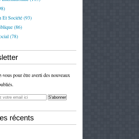
98)
 Et Société
(93)
ublique
(86)
ocial
(78)
letter
vous pour être averti des nouveaux
publiés.
les récents