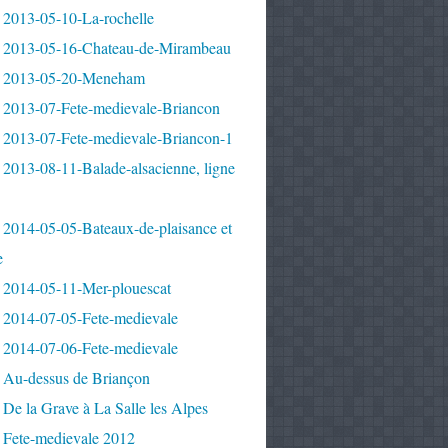
 2013-05-10-La-rochelle
 2013-05-16-Chateau-de-Mirambeau
 2013-05-20-Meneham
 2013-07-Fete-medievale-Briancon
 2013-07-Fete-medievale-Briancon-1
2013-08-11-Balade-alsacienne, ligne
 2014-05-05-Bateaux-de-plaisance et
e
 2014-05-11-Mer-plouescat
 2014-07-05-Fete-medievale
 2014-07-06-Fete-medievale
 Au-dessus de Briançon
De la Grave à La Salle les Alpes
 Fete-medievale 2012