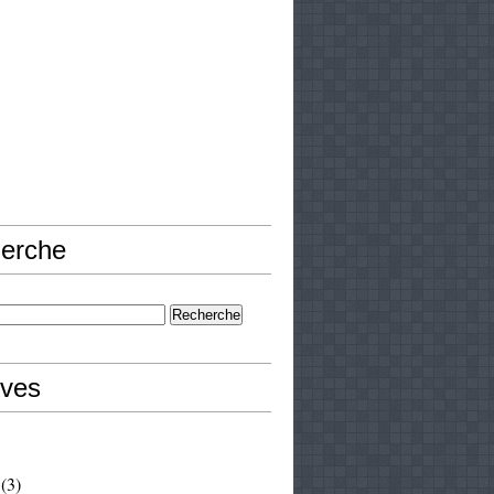
erche
ives
(3)