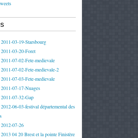
tweets
s
 2011-03-19-Starsbourg
 2011-03-20-Foret
 2011-07-02-Fete-medievale
 2011-07-02-Fete-medievale-2
 2011-07-03-Fete-medievale
 2011-07-17-Nuages
 2011-07-32-Gap
2012-06-03-festival départemental des
s
 2012-07-26
2013 04 20 Brest et la pointe Finistère