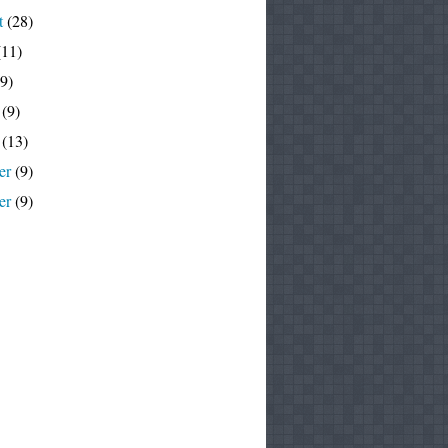
t
(28)
11)
9)
(9)
(13)
er
(9)
er
(9)