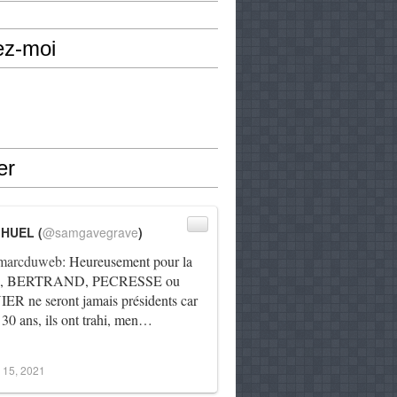
ez-moi
er
IHUEL (
@samgavegrave
)
arcduweb
: Heureusement pour la
e, BERTRAND, PECRESSE ou
R ne seront jamais présidents car
 30 ans, ils ont trahi, men…
 15, 2021