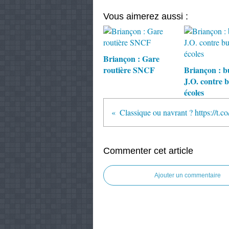
Vous aimerez aussi :
Briançon : Gare
routière SNCF
Briançon : b
J.O. contre 
écoles
Commenter cet article
Ajouter un commentaire