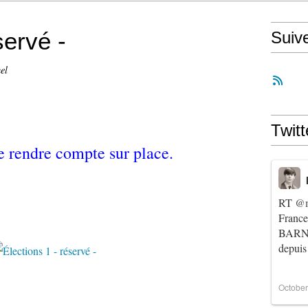
servé -
Suiv
el
Twitt
e rendre compte sur place.
RT
@m
Franc
BARNIE
depuis
October