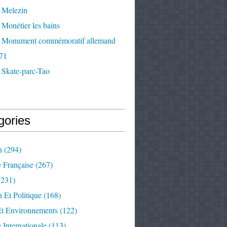
 Melezin
Monétier les bains
 Monument commémoratif allemand
71
 Skate-parc-Tao
gories
n
(294)
e Française
(267)
231)
 Et Politique
(168)
Et Environnements
(122)
e Internationale
(113)