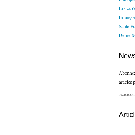
Livres
(
Briançon
Santé P
Délire S
News
Abonnez-
articles 
Artic