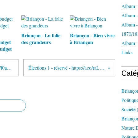
Album -
Album - 
Album -
1870/18
Briançon - La folie
Briançon - Bien vivre
udget
des grandeurs
à Briançon
Album -
budget
Links
Classique ou navrant ? https://t.co/f0ayxN5QKL...
Élections 1 - réservé - https://t.co/raLunBpGR8...
Caté
Brianço
Politiqu
Société
(
Briançon
Nature 
Politiqu