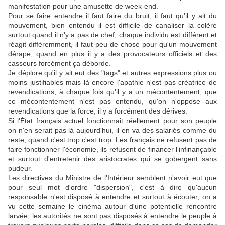
manifestation pour une amusette de week-end.
Pour se faire entendre il faut faire du bruit, il faut qu'il y ait du
mouvement, bien entendu il est difficile de canaliser la colère
surtout quand il n'y a pas de chef, chaque individu est différent et
réagit différemment, il faut peu de chose pour qu'un mouvement
dérape, quand en plus il y a des provocateurs officiels et des
casseurs forcément ça déborde.
Je déplore qu'il y ait eut des "tags" et autres expressions plus ou
moins justifiables mais là encore l'apathie n'est pas créatrice de
revendications, à chaque fois qu'il y a un mécontentement, que
ce mécontentement n'est pas entendu, qu'on n'oppose aux
revendications que la force, il y a forcément des dérives.
Si l'État français actuel fonctionnait réellement pour son peuple
on n'en serait pas là aujourd'hui, il en va des salariés comme du
reste, quand c'est trop c'est trop. Les français ne refusent pas de
faire fonctionner l'économie, ils refusent de financer l'infinançable
et surtout d'entretenir des aristocrates qui se gobergent sans
pudeur.
Les directives du Ministre de l'Intérieur semblent n'avoir eut que
pour seul mot d'ordre "dispersion", c'est à dire qu'aucun
responsable n'est disposé à entendre et surtout à écouter, on a
vu cette semaine le cinéma autour d'une potentielle rencontre
larvée, les autorités ne sont pas disposés à entendre le peuple à