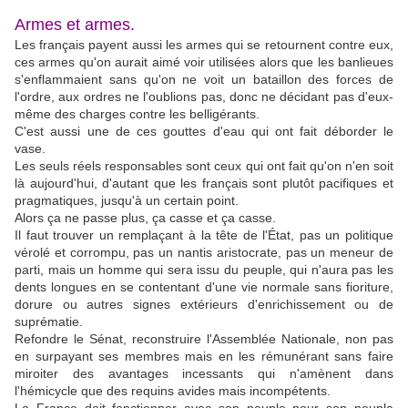
Armes et armes.
Les français payent aussi les armes qui se retournent contre eux,
ces armes qu'on aurait aimé voir utilisées alors que les banlieues
s'enflammaient sans qu'on ne voit un bataillon des forces de
l'ordre, aux ordres ne l'oublions pas, donc ne décidant pas d'eux-
même des charges contre les belligérants.
C'est aussi une de ces gouttes d'eau qui ont fait déborder le
vase.
Les seuls réels responsables sont ceux qui ont fait qu'on n'en soit
là aujourd'hui, d'autant que les français sont plutôt pacifiques et
pragmatiques, jusqu'à un certain point.
Alors ça ne passe plus, ça casse et ça casse.
Il faut trouver un remplaçant à la tête de l'État, pas un politique
vérolé et corrompu, pas un nantis aristocrate, pas un meneur de
parti, mais un homme qui sera issu du peuple, qui n'aura pas les
dents longues en se contentant d'une vie normale sans fioriture,
dorure ou autres signes extérieurs d'enrichissement ou de
suprématie.
Refondre le Sénat, reconstruire l'Assemblée Nationale, non pas
en surpayant ses membres mais en les rémunérant sans faire
miroiter des avantages incessants qui n'amènent dans
l'hémicycle que des requins avides mais incompétents.