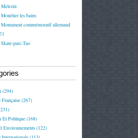
 Melezin
Monétier les bains
 Monument commémoratif allemand
71
 Skate-parc-Tao
gories
n
(294)
e Française
(267)
231)
 Et Politique
(168)
Et Environnements
(122)
e Internationale
(113)