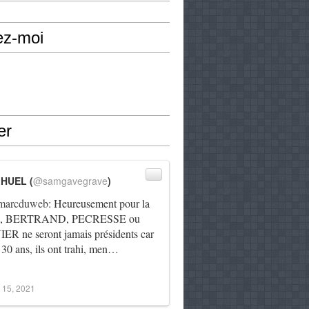
ez-moi
er
IHUEL (
@samgavegrave
)
arcduweb
: Heureusement pour la
e, BERTRAND, PECRESSE ou
R ne seront jamais présidents car
 30 ans, ils ont trahi, men…
 15, 2021