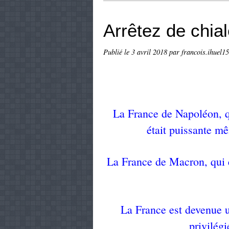
Arrêtez de chial
Publié le
3 avril 2018
par francois.ihuel15
La France de Napoléon, qu
était puissante m
La France de Macron, qui e
La France est devenue u
privilégi