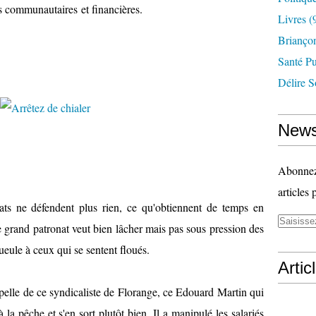
ctives communautaires et financières.
Livres
(
Briançon
Santé P
Délire S
News
Abonnez-
articles 
ats ne défendent plus rien, ce qu'obtiennent de temps en
le grand patronat veut bien lâcher mais pas sous pression des
gueule à ceux qui se sentent floués.
Artic
ppelle de ce syndicaliste de Florange, ce Edouard Martin qui
à la pêche et s'en sort plutôt bien. Il a manipulé les salariés