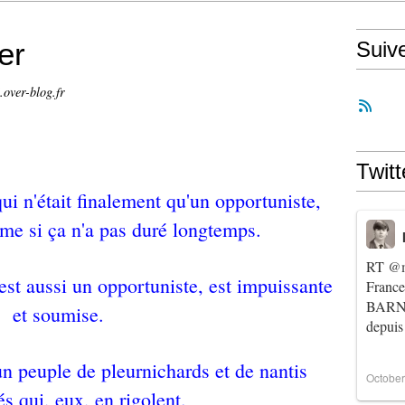
er
Suiv
.over-blog.fr
Twitt
i n'était finalement qu'un opportuniste,
ême si ça n'a pas duré longtemps.
RT
@m
st aussi un opportuniste, est impuissante
Franc
BARNIE
et soumise.
depuis
n peuple de pleurnichards et de nantis
October
és qui, eux, en rigolent.