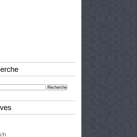
erche
ives
(3)