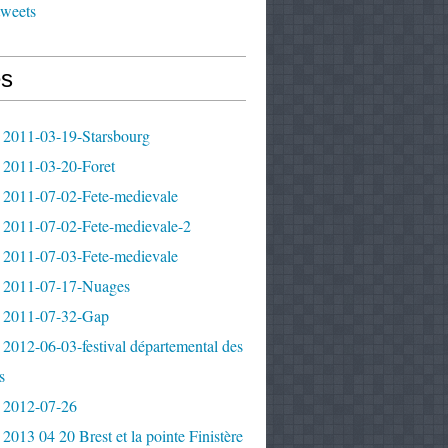
tweets
s
 2011-03-19-Starsbourg
 2011-03-20-Foret
 2011-07-02-Fete-medievale
 2011-07-02-Fete-medievale-2
 2011-07-03-Fete-medievale
 2011-07-17-Nuages
 2011-07-32-Gap
2012-06-03-festival départemental des
s
 2012-07-26
2013 04 20 Brest et la pointe Finistère