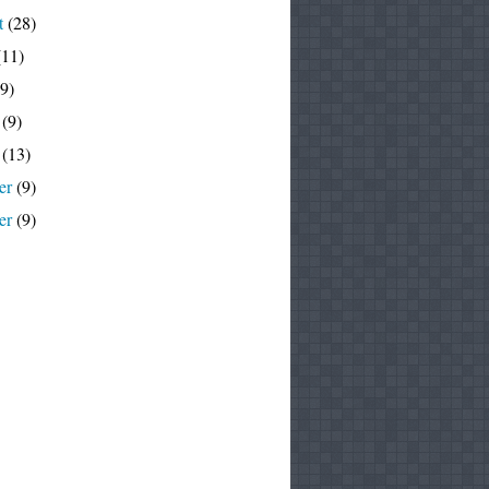
t
(28)
11)
9)
(9)
(13)
er
(9)
er
(9)