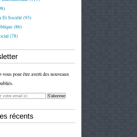
98)
 Et Société
(93)
ublique
(86)
ocial
(78)
letter
vous pour être averti des nouveaux
publiés.
les récents