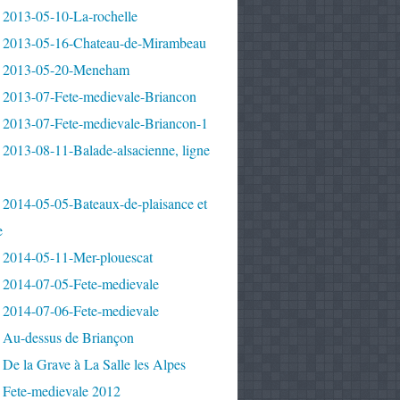
 2013-05-10-La-rochelle
 2013-05-16-Chateau-de-Mirambeau
 2013-05-20-Meneham
 2013-07-Fete-medievale-Briancon
 2013-07-Fete-medievale-Briancon-1
2013-08-11-Balade-alsacienne, ligne
 2014-05-05-Bateaux-de-plaisance et
e
 2014-05-11-Mer-plouescat
 2014-07-05-Fete-medievale
 2014-07-06-Fete-medievale
 Au-dessus de Briançon
De la Grave à La Salle les Alpes
 Fete-medievale 2012