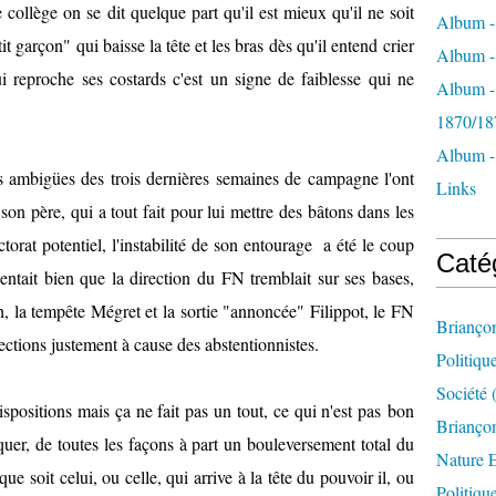
collège on se dit quelque part qu'il est mieux qu'il ne soit
Album -
it garçon" qui baisse la tête et les bras dès qu'il entend crier
Album - 
i reproche ses costards c'est un signe de faiblesse qui ne
Album -
1870/18
Album -
s ambigües des trois dernières semaines de campagne l'ont
Links
 son père, qui a tout fait pour lui mettre des bâtons dans les
torat potentiel, l'instabilité de son entourage a été le coup
Caté
sentait bien que la direction du FN tremblait sur ses bases,
h, la tempête Mégret et la sortie "annoncée" Filippot, le FN
Brianço
ections justement à cause des abstentionnistes.
Politiqu
Société
(
spositions mais ça ne fait pas un tout, ce qui n'est pas bon
Briançon
iquer, de toutes les façons à part un bouleversement total du
Nature 
ue soit celui, ou celle, qui arrive à la tête du pouvoir il, ou
Politiqu