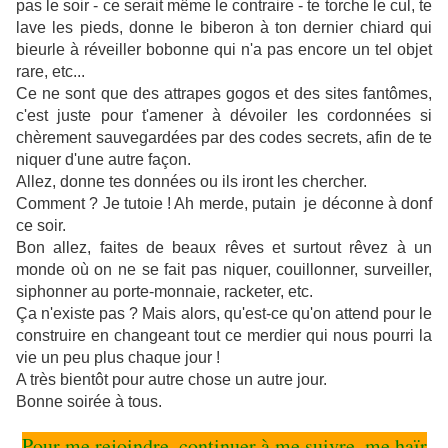
pas le soir - ce serait même le contraire - te torche le cul, te
lave les pieds, donne le biberon à ton dernier chiard qui
bieurle à réveiller bobonne qui n'a pas encore un tel objet
rare, etc...
Ce ne sont que des attrapes gogos et des sites fantômes,
c'est juste pour t'amener à dévoiler les cordonnées si
chèrement sauvegardées par des codes secrets, afin de te
niquer d'une autre façon.
Allez, donne tes données ou ils iront les chercher.
Comment ? Je tutoie ! Ah merde, putain je déconne à donf
ce soir.
Bon allez, faites de beaux rêves et surtout rêvez à un
monde où on ne se fait pas niquer, couillonner, surveiller,
siphonner au porte-monnaie, racketer, etc.
Ça n'existe pas ? Mais alors, qu'est-ce qu'on attend pour le
construire en changeant tout ce merdier qui nous pourri la
vie un peu plus chaque jour !
A très bientôt pour autre chose un autre jour.
Bonne soirée à tous.
Pour me rejoindre, continuer à me suivre, me haïr