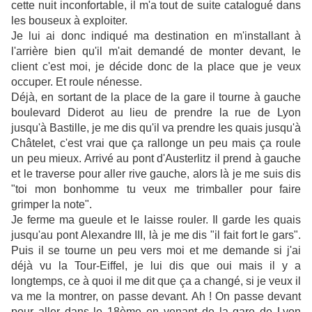
cette nuit inconfortable, il m'a tout de suite catalogué dans
les bouseux à exploiter.
Je lui ai donc indiqué ma destination en m'installant à
l'arrière bien qu'il m'ait demandé de monter devant, le
client c'est moi, je décide donc de la place que je veux
occuper. Et roule nénesse.
Déjà, en sortant de la place de la gare il tourne à gauche
boulevard Diderot au lieu de prendre la rue de Lyon
jusqu'à Bastille, je me dis qu'il va prendre les quais jusqu'à
Châtelet, c'est vrai que ça rallonge un peu mais ça roule
un peu mieux. Arrivé au pont d'Austerlitz il prend à gauche
et le traverse pour aller rive gauche, alors là je me suis dis
"toi mon bonhomme tu veux me trimballer pour faire
grimper la note".
Je ferme ma gueule et le laisse rouler. Il garde les quais
jusqu'au pont Alexandre III, là je me dis "il fait fort le gars".
Puis il se tourne un peu vers moi et me demande si j'ai
déjà vu la Tour-Eiffel, je lui dis que oui mais il y a
longtemps, ce à quoi il me dit que ça a changé, si je veux il
va me la montrer, on passe devant. Ah ! On passe devant
pour aller dans le 18ème en venant de la gare de Lyon