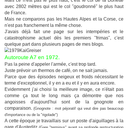
Mais ce n'est pas le plus haut, c'est le col de la Bonette
avec 2802 mètres qui est le col "goudronné" le plus haut
de France.
Mais ne comparons pas les Hautes Alpes et la Corse, ce
n'est pas franchement la même chose.
J'avais déjà fait une page sur les intempéries et le
catastrophisme actuel dès les premiers "frimas", c'est
quelque part dans plusieurs pages de mes blogs.
Autoroute A7 en 1972.
Pas la peine d'appeler l'armée, c'est trop tard.
Juste prévoir un thermos de café, on ne sait jamais.
Parce que des épisodes neigeux et froids nécessitant le
terme d'exceptionnel, il y en a eu et il y en aura encore.
Evidemment j'ai choisi la meilleure image, ce n'était pas
comme ça tout le long mais ça démontre que nos
angoisses d'aujourd'hui sont de la gnognote en
comparaison.
(Gnognote : mot péjoratif qui veut dire pas beaucoup
d'importance ou de la "rigolade")
A cette époque je travaillais sur un poste d'aiguillages à la
gare d'Austerlitz
(Gare "terminus" avant sa profonde restructuration