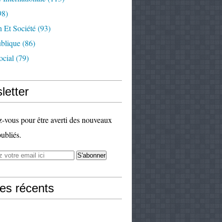
98)
 Et Société
(93)
ublique
(86)
ocial
(79)
letter
vous pour être averti des nouveaux
publiés.
les récents