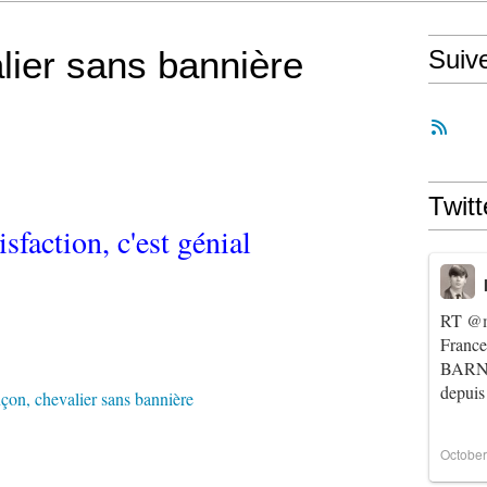
lier sans bannière
Suiv
Twitt
isfaction, c'est génial
RT
@m
Franc
BARNIE
depuis
October