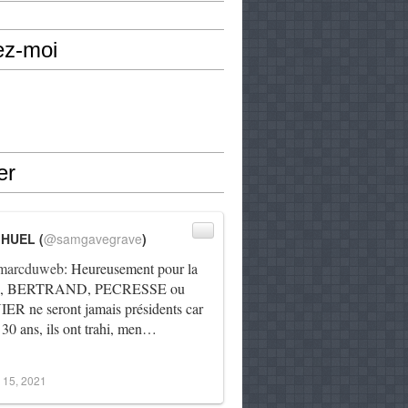
ez-moi
er
IHUEL (
@samgavegrave
)
arcduweb
: Heureusement pour la
e, BERTRAND, PECRESSE ou
R ne seront jamais présidents car
 30 ans, ils ont trahi, men…
 15, 2021