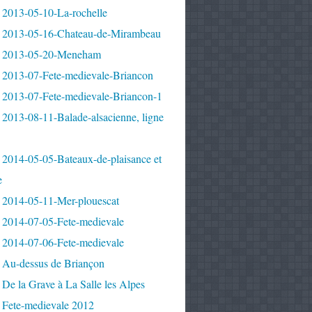
 2013-05-10-La-rochelle
 2013-05-16-Chateau-de-Mirambeau
 2013-05-20-Meneham
 2013-07-Fete-medievale-Briancon
 2013-07-Fete-medievale-Briancon-1
2013-08-11-Balade-alsacienne, ligne
 2014-05-05-Bateaux-de-plaisance et
e
 2014-05-11-Mer-plouescat
 2014-07-05-Fete-medievale
 2014-07-06-Fete-medievale
 Au-dessus de Briançon
De la Grave à La Salle les Alpes
 Fete-medievale 2012