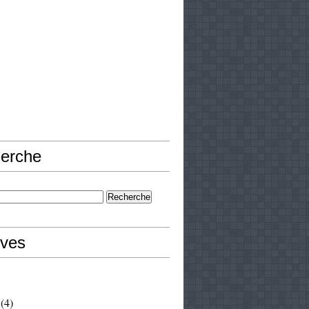
erche
ives
(4)