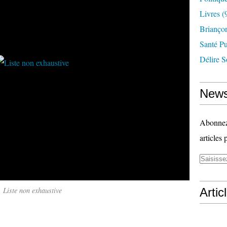
Livres
(
Briançon
Santé P
Délire S
News
Abonnez-
articles 
Liste non exhaustive
Artic