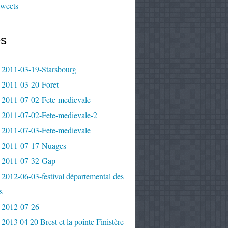
tweets
s
 2011-03-19-Starsbourg
 2011-03-20-Foret
 2011-07-02-Fete-medievale
 2011-07-02-Fete-medievale-2
 2011-07-03-Fete-medievale
 2011-07-17-Nuages
 2011-07-32-Gap
2012-06-03-festival départemental des
s
 2012-07-26
2013 04 20 Brest et la pointe Finistère