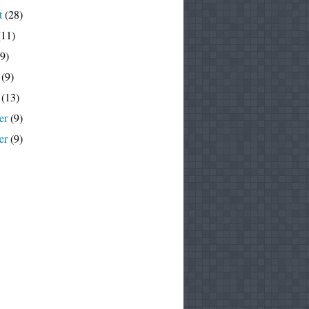
t
(28)
11)
9)
(9)
(13)
er
(9)
er
(9)