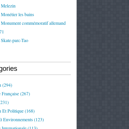
 Melezin
Monétier les bains
 Monument commémoratif allemand
71
 Skate-parc-Tao
gories
n
(294)
e Française
(267)
231)
 Et Politique
(168)
Et Environnements
(123)
e Internationale
(113)