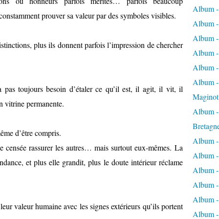
ations ou honneurs parfois mérités… parfois beaucoup
Album -
constamment prouver sa valeur par des symboles visibles.
Album -
Album -
istinctions, plus ils donnent parfois l’impression de chercher
Album -
Album -
Album - 
pas toujours besoin d’étaler ce qu’il est, il agit, il vit, il
Maginot
n vitrine permanente.
Album -
Bretagn
ême d’être compris.
Album -
ale censée rassurer les autres… mais surtout eux-mêmes. La
Album -
dance, et plus elle grandit, plus le doute intérieur réclame
Album -
Album -
Album - 
eur valeur humaine avec les signes extérieurs qu’ils portent
Album -