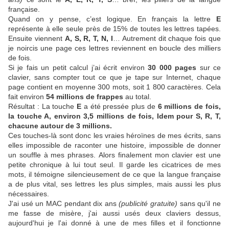
française.
Quand on y pense, c’est logique. En français la lettre
E
représente à elle seule près de 15% de toutes les lettres tapées.
Ensuite viennent
A, S, R, T, N, I
… Autrement dit chaque fois que
je noircis une page ces lettres reviennent en boucle des milliers
de fois.
Si je fais un petit calcul j’ai écrit environ
30 000 pages
sur ce
clavier, sans compter tout ce que je tape sur Internet, chaque
page contient en moyenne 300 mots, soit 1 800 caractères. Cela
fait environ
54 millions de frappes
au total.
Résultat : La touche
E
a été pressée plus de
6 millions de fois,
la touche
A
, environ
3,5 millions de fois, Idem pour
S, R, T
,
chacune autour de
3 millions
.
Ces touches-là sont donc les vraies héroïnes de mes écrits, sans
elles impossible de raconter une histoire, impossible de donner
un souffle à mes phrases. Alors finalement mon clavier est une
petite chronique à lui tout seul. Il garde les cicatrices de mes
mots, il témoigne silencieusement de ce que la langue française
a de plus vital, ses lettres les plus simples, mais aussi les plus
nécessaires.
J'ai usé un MAC pendant dix ans
(publicité gratuite)
sans qu'il ne
me fasse de misère, j'ai aussi usés deux claviers dessus,
aujourd'hui je l'ai donné à une de mes filles et il fonctionne