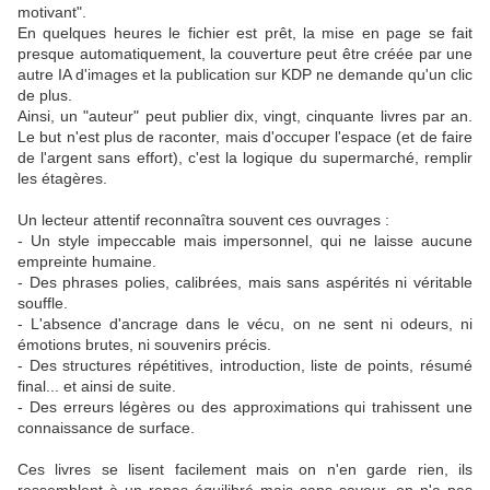
motivant".
En quelques heures le fichier est prêt, la mise en page se fait
presque automatiquement, la couverture peut être créée par une
autre IA d'images et la publication sur KDP ne demande qu'un clic
de plus.
Ainsi, un "auteur" peut publier dix, vingt, cinquante livres par an.
Le but n'est plus de raconter, mais d'occuper l'espace (et de faire
de l'argent sans effort), c'est la logique du supermarché, remplir
les étagères.
Un lecteur attentif reconnaîtra souvent ces ouvrages :
- Un style impeccable mais impersonnel, qui ne laisse aucune
empreinte humaine.
- Des phrases polies, calibrées, mais sans aspérités ni véritable
souffle.
- L'absence d'ancrage dans le vécu, on ne sent ni odeurs, ni
émotions brutes, ni souvenirs précis.
- Des structures répétitives, introduction, liste de points, résumé
final... et ainsi de suite.
- Des erreurs légères ou des approximations qui trahissent une
connaissance de surface.
Ces livres se lisent facilement mais on n'en garde rien, ils
ressemblent à un repas équilibré mais sans saveur, on n'a pas