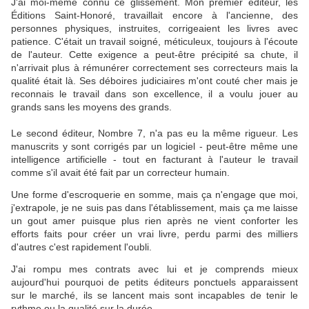
J'ai moi-même connu ce glissement. Mon premier éditeur, les
Éditions Saint-Honoré, travaillait encore à l'ancienne, des
personnes physiques, instruites, corrigeaient les livres avec
patience. C'était un travail soigné, méticuleux, toujours à l'écoute
de l'auteur. Cette exigence a peut-être précipité sa chute, il
n'arrivait plus à rémunérer correctement ses correcteurs mais la
qualité était là. Ses déboires judiciaires m'ont couté cher mais je
reconnais le travail dans son excellence, il a voulu jouer au
grands sans les moyens des grands.
Le second éditeur, Nombre 7, n'a pas eu la même rigueur. Les
manuscrits y sont corrigés par un logiciel - peut-être même une
intelligence artificielle - tout en facturant à l'auteur le travail
comme s'il avait été fait par un correcteur humain.
Une forme d'escroquerie en somme, mais ça n'engage que moi,
j'extrapole, je ne suis pas dans l'établissement, mais ça me laisse
un gout amer puisque plus rien après ne vient conforter les
efforts faits pour créer un vrai livre, perdu parmi des milliers
d'autres c'est rapidement l'oubli.
J'ai rompu mes contrats avec lui et je comprends mieux
aujourd'hui pourquoi de petits éditeurs ponctuels apparaissent
sur le marché, ils se lancent mais sont incapables de tenir le
rythme ou la qualité sur la durée.