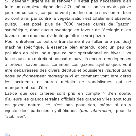
S'il devenait urgent de le rénover il n'était pas nécessaire d'en
faire un complexe digne des J.O. même si on va avoir quinze
jours en ce sens ; ce qui ne veut pas dire que je suis contre, bien
au contraire, par contre la végétalisation est totalement absente,
puisqu'il est posé plus de 7000 mètres carrés de "gazon"
synthétique, donc aucun avantage en faveur de l'écologie ni en
faveur d'une douceur évidente qu'offre le vrai gazon.
Pour entretenir ce pétrole transformé il va falloir une
(ou des)
machine spécifique, à essence bien entendu donc un peu de
pollution en plus, pour que ce soit opérationnel en hiver il va
falloir aussi un entretient poussé et suivi, là encore des dépenses
à prévoir, savoir aussi comment ces gazons synthétiques vont
être débarrassés des divers détritus et poussières
(surtout dans
notre environnement montagneux)
et comment vont être gérés
les accidents et autres méfaits de vandalismes qui ne
manqueront pas d'être.
Est-ce que ces critères sont pris en compte ? J'en doute,
d'ailleurs les grands terrains officiels des grandes villes sont tous
en gazon naturel, ce n'est pas pour rien, même si on y
injecte des particules synthétiques
(une aberration)
pour le
"stabiliser".