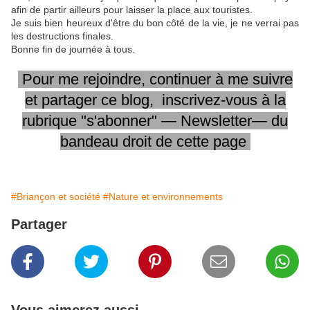
afin de partir ailleurs pour laisser la place aux touristes.
Je suis bien heureux d'être du bon côté de la vie, je ne verrai pas
les destructions finales.
Bonne fin de journée à tous.
Pour me rejoindre,
continuer
à me
suivre
et partager
ce blog, inscrivez-vous
à la
rubrique
"s'abonner" —
Newsletter—
du
bandeau
droit
de cette page
#Briançon et société
#Nature et environnements
Partager