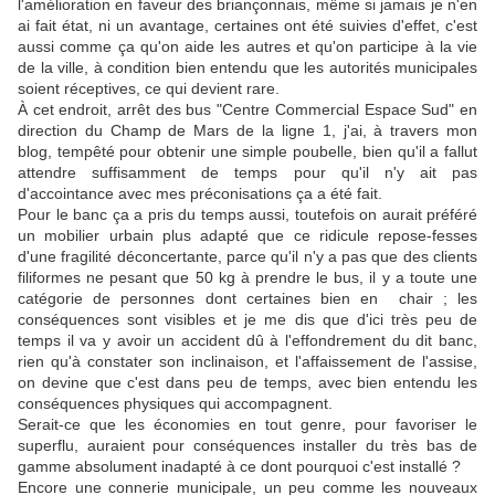
l'amélioration en faveur des briançonnais, même si jamais je n'en
ai fait état, ni un avantage, certaines ont été suivies d'effet, c'est
aussi comme ça qu'on aide les autres et qu'on participe à la vie
de la ville, à condition bien entendu que les autorités municipales
soient réceptives, ce qui devient rare.
À cet endroit, arrêt des bus "Centre Commercial Espace Sud" en
direction du Champ de Mars de la ligne 1, j'ai, à travers mon
blog, tempêté pour obtenir une simple poubelle, bien qu'il a fallut
attendre suffisamment de temps pour qu'il n'y ait pas
d'accointance avec mes préconisations ça a été fait.
Pour le banc ça a pris du temps aussi, toutefois on aurait préféré
un mobilier urbain plus adapté que ce ridicule repose-fesses
d'une fragilité déconcertante, parce qu'il n'y a pas que des clients
filiformes ne pesant que 50 kg à prendre le bus, il y a toute une
catégorie de personnes dont certaines bien en chair ; les
conséquences sont visibles et je me dis que d'ici très peu de
temps il va y avoir un accident dû à l'effondrement du dit banc,
rien qu'à constater son inclinaison, et l'affaissement de l'assise,
on devine que c'est dans peu de temps, avec bien entendu les
conséquences physiques qui accompagnent.
Serait-ce que les économies en tout genre, pour favoriser le
superflu, auraient pour conséquences installer du très bas de
gamme absolument inadapté à ce dont pourquoi c'est installé ?
Encore une connerie municipale, un peu comme les nouveaux