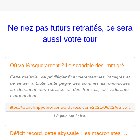
Ne riez pas futurs retraités, ce sera
aussi votre tour
Où va l&rsquo;argent ? Le scandale des immigrés dénoncé par le Sénat.
Cette maladie, de privilégier financièrement les immigrés et
de verser à toute cette pègre des sommes astronomiques
au détriment des retraités et des français, est sidérante.
L'argent dont...
https://jeanphilippemortier.wordpress.com/2021/06/02/ou-va-largent-le-scandale-des-immigres-denonce-par-le-senat/
Cliquez sur le lien
Déficit record, dette abyssale : les macronistes plongent la France vers la faillite !