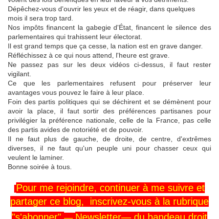
Dépêchez-vous d'ouvrir les yeux et de réagir, dans quelques
mois il sera trop tard.
Nos impôts financent la gabegie d'État, financent le silence des
parlementaires qui trahissent leur électorat.
Il est grand temps que ça cesse, la nation est en grave danger.
Réfléchissez à ce qui nous attend, l'heure est grave.
Ne passez pas sur les deux vidéos ci-dessus, il faut rester
vigilant.
Ce que les parlementaires refusent pour préserver leur
avantages vous pouvez le faire à leur place.
Foin des partis politiques qui se déchirent et se démènent pour
avoir la place, il faut sortir des préférences partisanes pour
privilégier la préférence nationale, celle de la France, pas celle
des partis avides de notoriété et de pouvoir.
Il ne faut plus de gauche, de droite, de centre, d'extrêmes
diverses, il ne faut qu'un peuple uni pour chasser ceux qui
veulent le laminer.
Bonne soirée à tous.
Pour me rejoindre,
continuer
à me
suivre
et
partager ce blog, inscrivez-vous
à la rubrique
"s'abonner"
Newsletter—
du
bandeau
droit
—