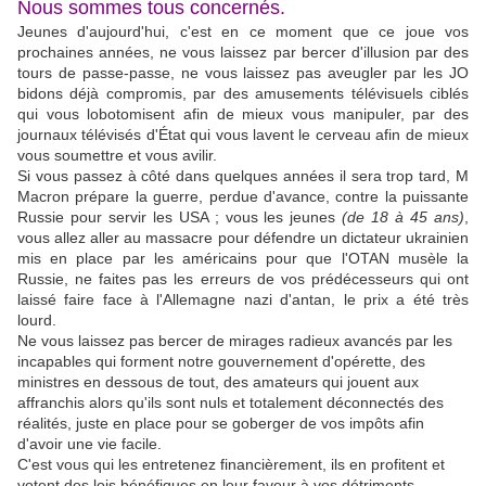
Nous sommes tous concernés.
Jeunes d'aujourd'hui, c'est en ce moment que ce joue vos
prochaines années, ne vous laissez par bercer d'illusion par des
tours de passe-passe, ne vous laissez pas aveugler par les JO
bidons déjà compromis, par des amusements télévisuels ciblés
qui vous lobotomisent afin de mieux vous manipuler, par des
journaux télévisés d'État qui vous lavent le cerveau afin de mieux
vous soumettre et vous avilir.
Si vous passez à côté dans quelques années il sera trop tard, M
Macron prépare la guerre, perdue d'avance, contre la puissante
Russie pour servir les USA ; vous les jeunes
(de 18 à 45 ans)
,
vous allez aller au massacre pour défendre un dictateur ukrainien
mis en place par les américains pour que l'OTAN musèle la
Russie, ne faites pas les erreurs de vos prédécesseurs qui ont
laissé faire face à l'Allemagne nazi d'antan, le prix a été très
lourd.
Ne vous laissez pas bercer de mirages radieux avancés par les
incapables qui forment notre gouvernement d'opérette, des
ministres en dessous de tout, des amateurs qui jouent aux
affranchis alors qu'ils sont nuls et totalement déconnectés des
réalités, juste en place pour se goberger de vos impôts afin
d'avoir une vie facile.
C'est vous qui les entretenez financièrement, ils en profitent et
votent des lois bénéfiques en leur faveur à vos détriments.