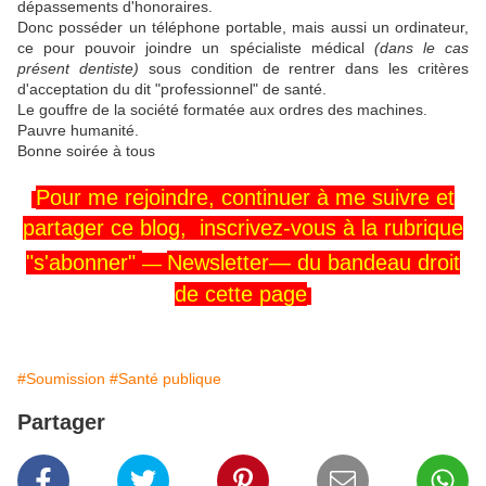
dépassements d'honoraires.
Donc posséder un téléphone portable, mais aussi un ordinateur,
ce pour pouvoir joindre un spécialiste médical
(dans le cas
présent dentiste)
sous condition de rentrer dans les critères
d'acceptation du dit "professionnel" de santé.
Le gouffre de la société formatée aux ordres des machines.
Pauvre humanité.
Bonne soirée à tous
Pour me rejoindre,
continuer
à me
suivre
et
partager ce blog, inscrivez-vous
à la rubrique
"s'abonner"
Newsletter—
du
bandeau
droit
—
de cette page
#Soumission
#Santé publique
Partager