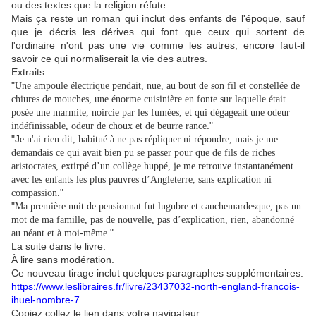
ou des textes que la religion réfute.
Mais ça reste un roman qui inclut des enfants de l'époque, sauf
que je décris les dérives qui font que ceux qui sortent de
l'ordinaire n'ont pas une vie comme les autres, encore faut-il
savoir ce qui normaliserait la vie des autres.
Extraits :
"
Une ampoule électrique pendait, nue, au bout de son fil et constellée de
chiures de mouches, une énorme cuisinière en fonte sur laquelle était
posée une marmite, noircie par les fumées, et qui dégageait une odeur
."
indéfinissable, odeur de choux et de beurre rance
"J
e n'ai rien dit, habitué à ne pas répliquer ni répondre, mais je me
demandais ce qui avait bien pu se passer pour que de fils de riches
aristocrates, extirpé d’un collège huppé, je me retrouve instantanément
avec les enfants les plus pauvres d’Angleterre, sans explication ni
"
compassion.
"
Ma première nuit de pensionnat fut lugubre et cauchemardesque, pas un
mot de ma famille, pas de nouvelle, pas d’explication, rien, abandonné
"
au néant et à moi-même.
La suite dans le livre.
À lire sans modération.
Ce nouveau tirage inclut quelques paragraphes supplémentaires.
https://www.leslibraires.fr/livre/23437032-north-england-francois-
ihuel-nombre-7
Copiez collez le lien dans votre navigateur.