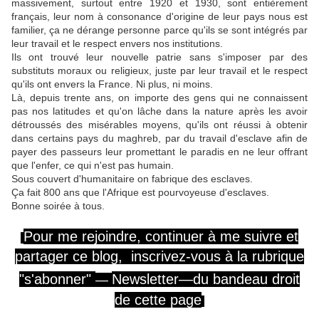
massivement, surtout entre 1920 et 1930, sont entièrement
français, leur nom à consonance d'origine de leur pays nous est
familier, ça ne dérange personne parce qu'ils se sont intégrés par
leur travail et le respect envers nos institutions.
Ils ont trouvé leur nouvelle patrie sans s'imposer par des
substituts moraux ou religieux, juste par leur travail et le respect
qu'ils ont envers la France. Ni plus, ni moins.
Là, depuis trente ans, on importe des gens qui ne connaissent
pas nos latitudes et qu'on lâche dans la nature après les avoir
détroussés des misérables moyens, qu'ils ont réussi à obtenir
dans certains pays du maghreb, par du travail d'esclave afin de
payer des passeurs leur promettant le paradis en ne leur offrant
que l'enfer, ce qui n'est pas humain.
Sous couvert d'humanitaire on fabrique des esclaves.
Ça fait 800 ans que l'Afrique est pourvoyeuse d'esclaves.
Bonne soirée à tous.
Pour me rejoindre,
continuer
à me
suivre
et
partager ce blog, inscrivez-vous
à la rubrique
"s'abonner"
Newsletter—
du
bandeau
droit
—
de cette page