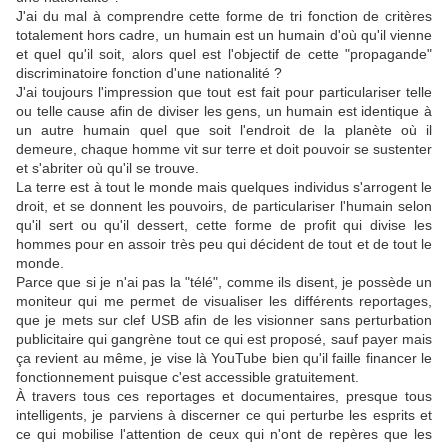
J'ai du mal à comprendre cette forme de tri fonction de critères
totalement hors cadre, un humain est un humain d'où qu'il vienne
et quel qu'il soit, alors quel est l'objectif de cette "propagande"
discriminatoire fonction d'une nationalité ?
J'ai toujours l'impression que tout est fait pour particulariser telle
ou telle cause afin de diviser les gens, un humain est identique à
un autre humain quel que soit l'endroit de la planète où il
demeure, chaque homme vit sur terre et doit pouvoir se sustenter
et s'abriter où qu'il se trouve.
La terre est à tout le monde mais quelques individus s'arrogent le
droit, et se donnent les pouvoirs, de particulariser l'humain selon
qu'il sert ou qu'il dessert, cette forme de profit qui divise les
hommes pour en assoir très peu qui décident de tout et de tout le
monde.
Parce que si je n'ai pas la "télé", comme ils disent, je possède un
moniteur qui me permet de visualiser les différents reportages,
que je mets sur clef USB afin de les visionner sans perturbation
publicitaire qui gangrène tout ce qui est proposé, sauf payer mais
ça revient au même, je vise là YouTube bien qu'il faille financer le
fonctionnement puisque c'est accessible gratuitement.
À travers tous ces reportages et documentaires, presque tous
intelligents, je parviens à discerner ce qui perturbe les esprits et
ce qui mobilise l'attention de ceux qui n'ont de repères que les