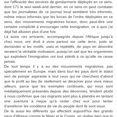
sur l'efficacité des services de gendarmerie déployés en ce sens,
dont 171 le seul week-end dernier, en ce sens on peut constater
que les journalistes de ce journal local semblent très informés,
même mieux informés que les forces de l'ordre déployées en ce
sens, des mouvements migratoires locaux, donc peut-être une
certaine complicité à encourager cette immigration, ce à quoi j'ai
déjà fait allusion plus d'une fois.
Là aussi ces arrivants, accompagnés depuis l'Afrique jusqu'à
chez nous, ont droit à vivre partout sur cette terre, juste se
demander si les motifs, usés et répétitifs, de pays en désordre
seraient la véritable motivation, puisqu'on sait que les organismes
qui exploitent l'immigration ont tout intérêt à ce qu'elle ne cesse
jamais.
De tout temps il y a eu des mouvements migratoires, pas
spécialement en Europe, mais dans tout les pays dont le statut
sert de pompe aspirante à tout ceux qui ne cherchent d'abord
que le profit au lieu de réellement se déraciner pour vivre mieux
ailleurs, parce que les exemples continuels, qui nous sont
médiatiquement présentés depuis des décennies, tendent plutôt
à nous confirmer que ces migrants sont plus à plaindre en tentant
une aventure à risque qu'à rester chez eux pour tenter
d'améliorer les conditions de vie du peuple dont ils sont issus.
De là aussi les différents qui affectent aujourd'hui des grands
pays d'Afrique comme le Niger et le Congo, on réalise bien que la