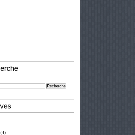
erche
ives
(4)