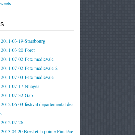
tweets
s
 2011-03-19-Starsbourg
 2011-03-20-Foret
 2011-07-02-Fete-medievale
 2011-07-02-Fete-medievale-2
 2011-07-03-Fete-medievale
 2011-07-17-Nuages
 2011-07-32-Gap
2012-06-03-festival départemental des
s
 2012-07-26
2013 04 20 Brest et la pointe Finistère