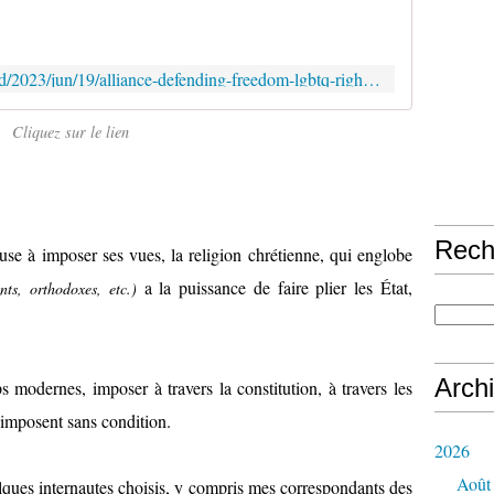
https://www.theguardian.com/world/2023/jun/19/alliance-defending-freedom-lgbtq-rights-america
Cliquez sur le lien
Rech
ieuse à imposer ses vues, la religion chrétienne, qui englobe
a la puissance de faire plier les État,
ants, orthodoxes, etc.)
Arch
s modernes, imposer à travers la constitution, à travers les
i imposent sans condition.
2026
Août
lques internautes choisis, y compris mes correspondants des