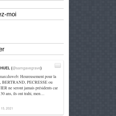
ez-moi
er
IHUEL (
@samgavegrave
)
arcduweb
: Heureusement pour la
e, BERTRAND, PECRESSE ou
R ne seront jamais présidents car
 30 ans, ils ont trahi, men…
 15, 2021