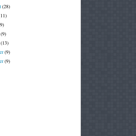
t
(28)
11)
9)
(9)
(13)
er
(9)
er
(9)