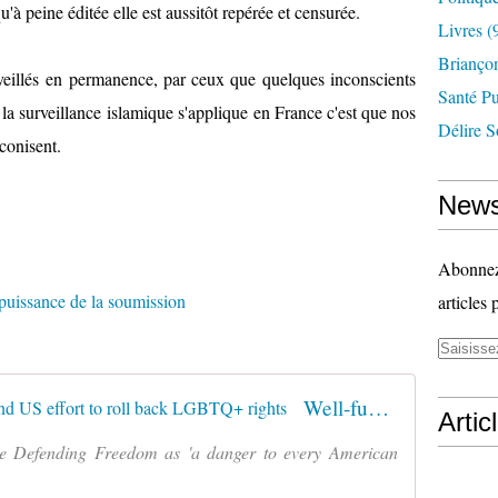
u'à peine éditée elle est aussitôt repérée et censurée.
Livres
(
Briançon
veillés en permanence, par ceux que quelques inconscients
Santé P
e la surveillance islamique s'applique en France c'est que nos
Délire S
éconisent.
News
Abonnez-
articles 
Well-funded Christian group behind US effort to roll back LGBTQ+ rights
Artic
e Defending Freedom as 'a danger to every American