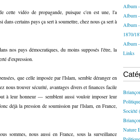
Album -
 de cette vidéo de propagande, puisque c'en est une, l'a
Album - 
i dans certains pays ça sert à soumettre, chez nous ça sert à
Album -
1870/18
Album -
dans nos pays démocratiques, du moins supposés l'être, la
Links
berté d'expression.
Caté
pensées, que celle imposée par l'Islam, semble déranger en
z nous trouver sécurité, avantages divers et finances facile
Brianço
tout à leur honneur — semblent aussi vouloir imposer leur
Politiqu
 donc déjà la pression de soumission par l'Islam, en France,
Société
(
Briançon
Nature 
nous sommes, nous aussi en France, sous la surveillance
Politiqu