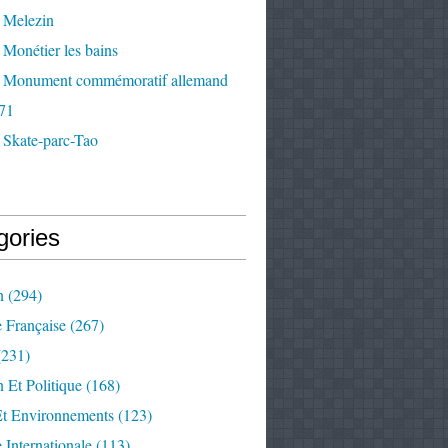
 Melezin
Monétier les bains
 Monument commémoratif allemand
71
 Skate-parc-Tao
gories
n
(294)
e Française
(267)
231)
 Et Politique
(168)
Et Environnements
(123)
e Internationale
(113)