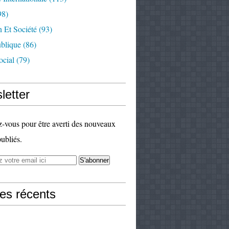
98)
 Et Société
(93)
ublique
(86)
ocial
(79)
letter
vous pour être averti des nouveaux
publiés.
les récents