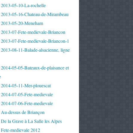
 2013-05-10-La-rochelle
 2013-05-16-Chateau-de-Mirambeau
 2013-05-20-Meneham
 2013-07-Fete-medievale-Briancon
 2013-07-Fete-medievale-Briancon-1
2013-08-11-Balade-alsacienne, ligne
 2014-05-05-Bateaux-de-plaisance et
e
 2014-05-11-Mer-plouescat
 2014-07-05-Fete-medievale
 2014-07-06-Fete-medievale
 Au-dessus de Briançon
De la Grave à La Salle les Alpes
 Fete-medievale 2012