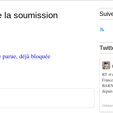
 la soumission
Suiv
Twitt
 parue, déjà bloquée
RT
@m
Franc
BARNIE
depuis
October