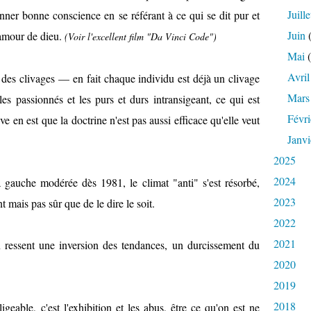
Juille
ner bonne conscience en se référant à ce qui se dit pur et
Juin
(
'amour de dieu.
(Voir l'excellent film "Da Vinci Code")
Mai
(
Avril
i des clivages — en fait chaque individu est déjà un clivage
Mars
s passionnés et les purs et durs intransigeant, ce qui est
Févri
uve en est que la doctrine n'est pas aussi efficace qu'elle veut
Janvi
2025
2024
a gauche modérée dès 1981, le climat "anti" s'est résorbé,
2023
 mais pas sûr que de le dire le soit.
2022
2021
n ressent une inversion des tendances, un durcissement du
2020
2019
2018
igeable, c'est l'exhibition et les abus, être ce qu'on est ne