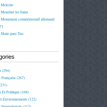
 Melezin
Monétier les bains
 Monument commémoratif allemand
71
 Skate-parc-Tao
gories
n
(294)
e Française
(267)
231)
 Et Politique
(168)
Et Environnements
(122)
e Internationale
(113)