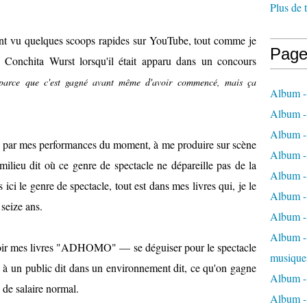
Plus de 
ent vu quelques scoops rapides sur YouTube, tout comme je
Page
e"
Conchita Wurst lorsqu'il était apparu dans un concours
 parce que c'est gagné avant même d'avoir commencé, mais ça
Album -
Album -
Album -
s par mes performances du moment, à me produire sur scène
Album -
milieu dit où ce genre de spectacle ne dépareille pas de la
Album -
 ici le genre de spectacle, tout est dans mes livres qui, je le
Album -
 seize ans.
Album -
Album - 
 voir mes livres "ADHOMO" — se déguiser pour le spectacle
musique
re à un public dit dans un environnement dit, ce qu'on gagne
Album -
 de salaire normal.
Album - 