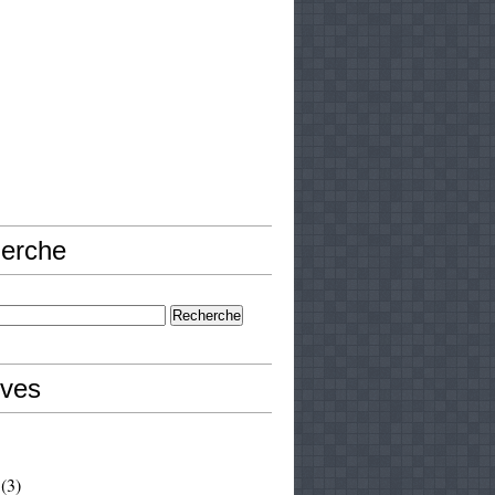
erche
ives
(3)