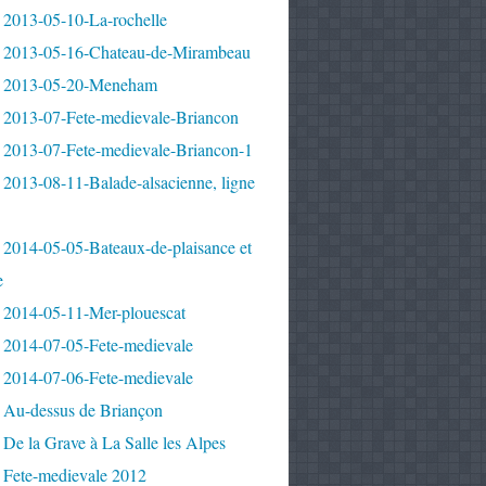
 2013-05-10-La-rochelle
 2013-05-16-Chateau-de-Mirambeau
 2013-05-20-Meneham
 2013-07-Fete-medievale-Briancon
 2013-07-Fete-medievale-Briancon-1
2013-08-11-Balade-alsacienne, ligne
 2014-05-05-Bateaux-de-plaisance et
e
 2014-05-11-Mer-plouescat
 2014-07-05-Fete-medievale
 2014-07-06-Fete-medievale
 Au-dessus de Briançon
De la Grave à La Salle les Alpes
 Fete-medievale 2012