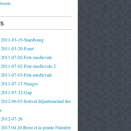
tweets
s
 2011-03-19-Starsbourg
 2011-03-20-Foret
 2011-07-02-Fete-medievale
 2011-07-02-Fete-medievale-2
 2011-07-03-Fete-medievale
 2011-07-17-Nuages
 2011-07-32-Gap
2012-06-03-festival départemental des
s
 2012-07-26
2013 04 20 Brest et la pointe Finistère