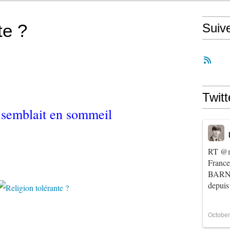
te ?
Suiv
Twitt
 semblait en sommeil
RT
@m
Franc
BARNIE
depuis
October