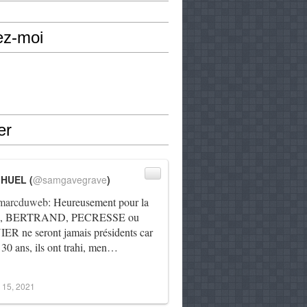
ez-moi
er
IHUEL (
@samgavegrave
)
arcduweb
: Heureusement pour la
e, BERTRAND, PECRESSE ou
R ne seront jamais présidents car
 30 ans, ils ont trahi, men…
 15, 2021