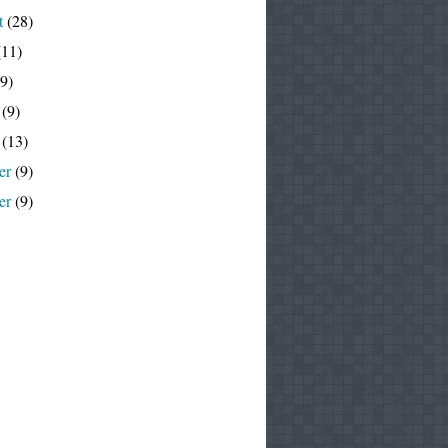
t
(28)
11)
9)
(9)
(13)
er
(9)
er
(9)