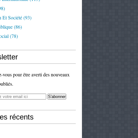
98)
 Et Société
(93)
ublique
(86)
ocial
(78)
letter
vous pour être averti des nouveaux
publiés.
les récents